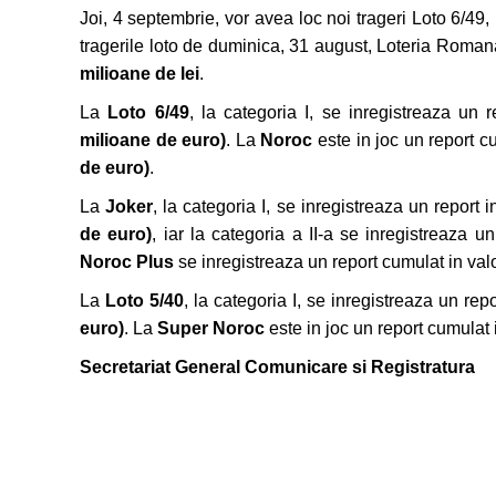
Joi, 4 septembrie, vor avea loc noi trageri Loto 6/49
tragerile loto de duminica, 31 august, Loteria Roman
milioane de lei
.
La
Loto 6/49
, la categoria I, se inregistreaza un 
milioane de euro)
. La
Noroc
este in joc un report 
de euro)
.
La
Joker
, la categoria I, se inregistreaza un report 
de euro)
, iar la categoria a II-a se inregistreaza u
Noroc Plus
se inregistreaza un report cumulat in va
La
Loto 5/40
, la categoria I, se inregistreaza un rep
euro)
. La
Super Noroc
este in joc un report cumulat
Secretariat General Comunicare si Registratura