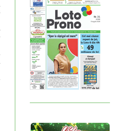
a
8
5
0
e
a
e