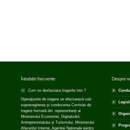
Întrebări frecvente
Despre n
Cum se desfasoara tragerile loto ?
Condu
Operaţiunile de tragere se efectuează sub
Legisl
supravegherea şi conducerea Comisiei de
tragere formată din: reprezentanţi ai
Organ
Ministerului Economiei, Digitalizării,
Antreprenoriatului și Turismului, Ministerului
Progra
Afacerilor Interne, Agenției Naționale pentru