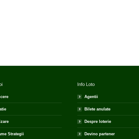
oi
Info Loto
cere
Agentii
atie
Bilete anulate
izare
Despre loterie
me Strategii
Devino partener