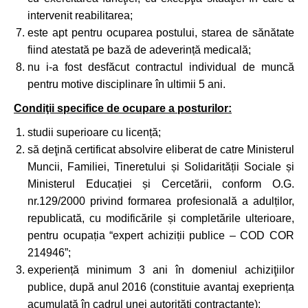
intervenit reabilitarea;
este apt pentru ocuparea postului, starea de sănătate
fiind atestată pe bază de adeverință medicală;
nu i-a fost desfăcut contractul individual de muncă
pentru motive disciplinare în ultimii 5 ani.
Condiţii specifice de ocupare a posturilor:
studii superioare cu licență;
să deţină certificat absolvire eliberat de catre Ministerul
Muncii, Familiei, Tineretului și Solidarității Sociale și
Ministerul Educației și Cercetării, conform O.G.
nr.129/2000 privind formarea profesională a adulților,
republicată, cu modificările și completările ulterioare,
pentru ocupația “expert achiziții publice – COD COR
214946”;
experiență minimum 3 ani în domeniul achiziţiilor
publice, după anul 2016 (constituie avantaj exepriența
acumulată în cadrul unei autorități contractante);