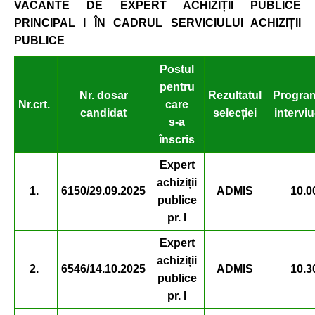
VACANTE DE EXPERT ACHIZIȚII PUBLICE
PRINCIPAL I
ÎN CADRUL SERVICIULUI ACHIZIȚII
PUBLICE
Postul
pentru
Nr. dosar
Rezultatul
Progra
Nr.
crt.
care
candidat
selecției
interviu
s-a
înscris
Expert
achiziții
1.
6150/29.09.2025
ADMIS
10.0
publice
pr. I
Expert
achiziții
2.
6546/14.10.2025
ADMIS
10.3
publice
pr. I