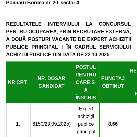
Poenaru Bordea nr. 20, sector 4.
REZULTATELE INTERVIULUI
LA CONCURSUL
PENTRU
OCUPAREA
, PRIN RECRUTARE EXTERNĂ,
A DOUĂ POSTURI VACANTE DE EXPERT ACHIZIȚII
PUBLICE PRINCIPAL I ÎN CADRUL SERVICIULUI
ACHIZIȚII PUBLICE
DIN DATA DE 22
.10.2025
POSTUL
RE
PENTRU
NR. DOSAR
PUNCTAJ
NR.
CRT.
CARE
S-
CANDIDAT
OBȚINUT
A
ÎNSCRIS
Expert
achiziții
1.
6150/29.09.2025)
publice
8,66
principal