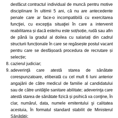
desfăcut contractul individual de muncă pentru motive
disciplinare în ultimii 5 ani, că nu are antecedente
penale care ar face-o incompatibilă cu exercitarea
funcţiei, cu excepţia situaţiei în care a intervenit
reabilitarea și dacă este/nu este soț/soție, rudă sau afin
de până la gradul al doilea cu salariați din cadrul
structurii funcționale în care se regăsește postul vacant
pentru care se desfășoară procedura de recrutare și
selecție;
cazierul judiciar;
adeverinţă care atestă starea de sănătate
corespunzatoare, eliberată cu cel mult 6 luni anterior
angajării de către medicul de familie al candidatului
sau de către unităţile sanitare abilitate; adeverinţa care
atestă starea de sănătate fizică și psihică va conţine, în
clar, numărul, data, numele emitentului şi calitatea
acestuia, în formatul standard stabilit de Ministerul
Sănătăţii;