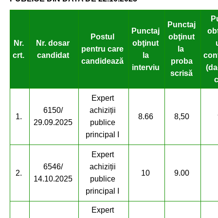
P
Punctaj
Punctaj
obţ
Postul
obţinut
Nr.
Nr. dosar
obţinut
pentru care
la
crt.
candidat
la
cont
candidează
proba
interviu
(da
scrisă
c
Expert
6150/
achiziții
1.
8.66
8,50
29.09.2025
publice
principal I
Expert
6546/
achiziții
2.
10
9.00
14.10.2025
publice
principal I
Expert