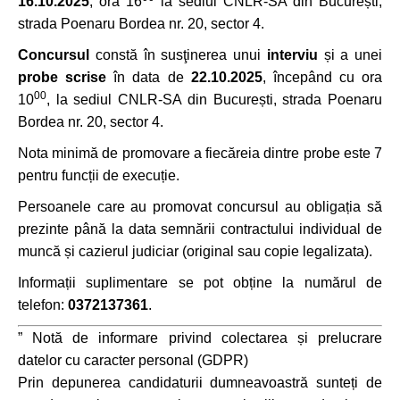
16.10.2025
, ora 16
la sediul CNLR-SA din București,
strada Poenaru Bordea nr. 20, sector 4.
Concursul
constă în susţinerea unui
interviu
și a unei
probe scrise
în data de
22.10.2025
, începând cu ora
00
10
, la sediul CNLR-SA din București, strada Poenaru
Bordea nr. 20, sector 4.
Nota minimă de promovare a fiecăreia dintre probe este 7
pentru funcții de execuție.
Persoanele care au promovat concursul au obligația să
prezinte până la data semnării contractului individual de
muncă și cazierul judiciar (original sau copie legalizata).
Informații suplimentare se pot obține la numărul de
telefon:
0372137361
.
” Notă de informare privind colectarea și prelucrare
datelor cu caracter personal (GDPR)
Prin depunerea candidaturii dumneavoastră sunteți de