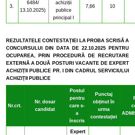
6484/
achiziții
3.
7,66
10
13.10.2025)
publice
principal I
REZULTATELE CONTESTAȚIEI LA PROBA SCRISĂ A
CONCURSULUI
DIN DATA DE 22.10.2025 PENTRU
OCUPAREA, PRIN PROCEDURĂ DE RECRUTARE
EXTERNĂ A DOU
Ă POSTURI
VACANTE DE EXPERT
ACHIZIȚII PUBLICE PR. I DIN CADRUL SERVICIULUI
ACHIZIȚII PUBLICE
Postul
Punctaj
pentru
Nr. dosar
obținut în
Nr.
crt.
care
s-
c
candidat
urma
a
ADMI
contestației
înscris
Expert