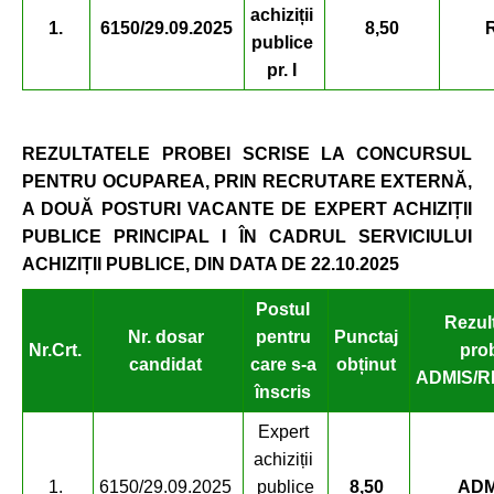
achiziții
1.
6150/29.09.2025
8,50
publice
pr. I
REZULTATELE PROBEI SCRISE
LA CONCURSUL
PENTRU
OCUPAREA
, PRIN RECRUTARE EXTERNĂ,
A DOUĂ POSTURI VACANTE DE EXPERT ACHIZIȚII
PUBLICE PRINCIPAL I ÎN CADRUL SERVICIULUI
ACHIZIȚII PUBLICE,
DIN DATA DE 22
.10.2025
Postul
Rezul
Nr. dosar
pentru
Punctaj
Nr.
Crt.
pro
candidat
care
s-a
obținut
ADMIS/R
înscris
Expert
achiziții
1.
6150/29.09.2025
publice
8,50
ADM