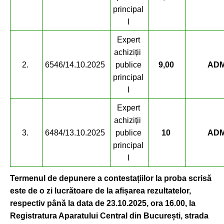
principal
I
Expert
achiziții
2.
6546/14.10.2025
publice
9,00
ADM
principal
I
Expert
achiziții
3.
6484/13.10.2025
publice
10
ADM
principal
I
Termenul de depunere a contestațiilor la proba scrisă
este de o zi lucrătoare de la afișarea rezultatelor,
respectiv până la data de 23.10.2025, ora 16.00, la
Registratura Aparatului Central din București, strada