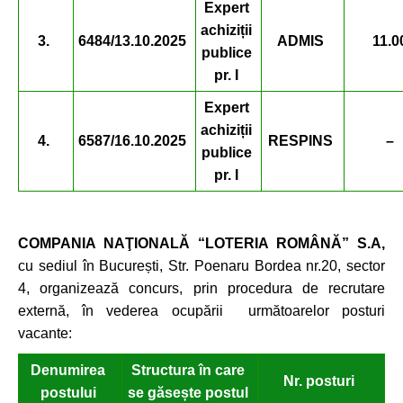
Expert
achiziții
3.
6484/13.10.2025
ADMIS
11.0
publice
pr. I
Expert
achiziții
4.
6587/16.10.2025
RESPINS
–
publice
pr. I
COMPANIA NAŢIONALĂ “LOTERIA ROMÂNĂ” S.A,
cu sediul în București, Str. Poenaru Bordea nr.20, sector
4, organizează concurs, prin procedura de recrutare
externă, în vederea ocupării următoarelor posturi
vacante:
Denumirea
Structura în care
Nr. posturi
postului
se găsește
postul