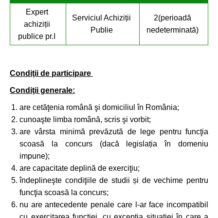
Expert
Serviciul Achiziții
2(perioadă
achiziții
Publie
nedeterminată)
publice pr.I
Condiţii de participare
Condiţii generale:
are cetăţenia română şi domiciliul în România;
cunoaşte limba română, scris şi vorbit;
are vârsta minimă prevăzută de lege pentru funcţia
scoasă la concurs (dacă legislația în domeniu
impune);
are capacitate deplină de exerciţiu;
îndeplineşte condiţiile de studii și de vechime pentru
funcţia scoasă la concurs;
nu are antecedente penale care l-ar face incompatibil
cu exercitarea funcţiei, cu excepţia situaţiei în care a