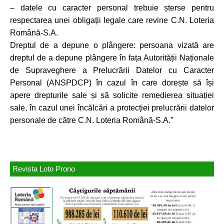
– datele cu caracter personal trebuie șterse pentru
respectarea unei obligații legale care revine C.N. Loteria
Română-S.A.
Dreptul de a depune o plângere: persoana vizată are
dreptul de a depune plângere în fața Autorității Naționale
de Supraveghere a Prelucrării Datelor cu Caracter
Personal (ANSPDCP) în cazul în care dorește să își
apere drepturile sale și să solicite remedierea situației
sale, în cazul unei încălcări a protecției prelucrării datelor
personale de către C.N. Loteria Română-S.A.”
Revista Loto Prono