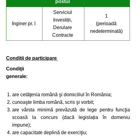
postul
Serviciul
1
Investiții,
Inginer pr. I
(perioadă
Derulare
nedeterminată)
Contracte
Condiţii de participare
Condiţii
generale:
are cetăţenia română şi domiciliul în România;
cunoaşte limba română, scris şi vorbit;
are vârsta minimă prevăzută de lege pentru funcţia
scoasă la concurs (dacă legislația în domeniu
impune);
are capacitate deplină de exerciţiu;