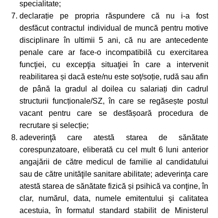
specialitate;
declarație pe propria răspundere că nu i-a fost
desfăcut contractul individual de muncă pentru motive
disciplinare în ultimii 5 ani, că nu are antecedente
penale care ar face-o incompatibilă cu exercitarea
funcţiei, cu excepţia situaţiei în care a intervenit
reabilitarea și dacă este/nu este soț/soție, rudă sau afin
de până la gradul al doilea cu salariați din cadrul
structurii funcționale/SZ, în care se regăsește postul
vacant pentru care se desfășoară procedura de
recrutare și selecție;
adeverinţă care atestă starea de sănătate
corespunzatoare, eliberată cu cel mult 6 luni anterior
angajării de către medicul de familie al candidatului
sau de către unităţile sanitare abilitate; adeverinţa care
atestă starea de sănătate fizică și psihică va conţine, în
clar, numărul, data, numele emitentului şi calitatea
acestuia, în formatul standard stabilit de Ministerul