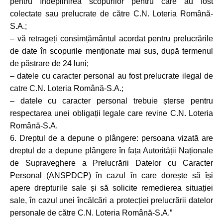
pentru îndeplinirea scopurilor pentru care au fost
colectate sau prelucrate de către C.N. Loteria Română-
S.A.;
– vă retrageți consimțământul acordat pentru prelucrările
de date în scopurile menționate mai sus, după termenul
de păstrare de 24 luni;
– datele cu caracter personal au fost prelucrate ilegal de
catre C.N. Loteria Română-S.A.;
– datele cu caracter personal trebuie șterse pentru
respectarea unei obligații legale care revine C.N. Loteria
Română-S.A.
6. Dreptul de a depune o plângere: persoana vizată are
dreptul de a depune plângere în fața Autorității Naționale
de Supraveghere a Prelucrării Datelor cu Caracter
Personal (ANSPDCP) în cazul în care dorește să își
apere drepturile sale și să solicite remedierea situației
sale, în cazul unei încălcări a protecției prelucrării datelor
personale de către C.N. Loteria Română-S.A.”