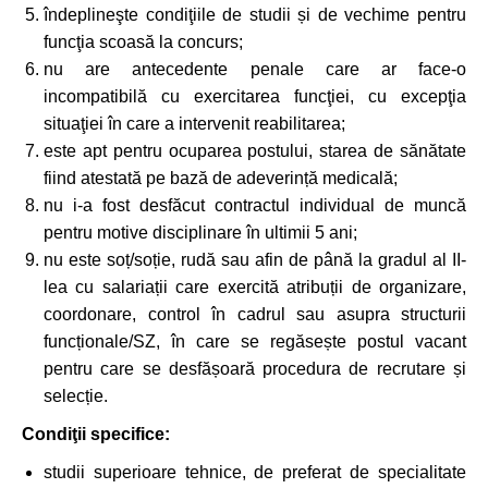
îndeplineşte condiţiile de studii și de vechime pentru
funcţia scoasă la concurs;
nu are antecedente penale care ar face-o
incompatibilă cu exercitarea funcţiei, cu excepţia
situaţiei în care a intervenit reabilitarea;
este apt pentru ocuparea postului, starea de sănătate
fiind atestată pe bază de adeverință medicală;
nu i-a fost desfăcut contractul individual de muncă
pentru motive disciplinare în ultimii 5 ani;
nu este soț/soție, rudă sau afin de până la gradul al II-
lea cu salariații care exercită atribuții de organizare,
coordonare, control în cadrul sau asupra structurii
funcționale/SZ, în care se regăsește postul vacant
pentru care se desfășoară procedura de recrutare și
selecție.
Condiţii specifice:
studii superioare tehnice, de preferat de specialitate