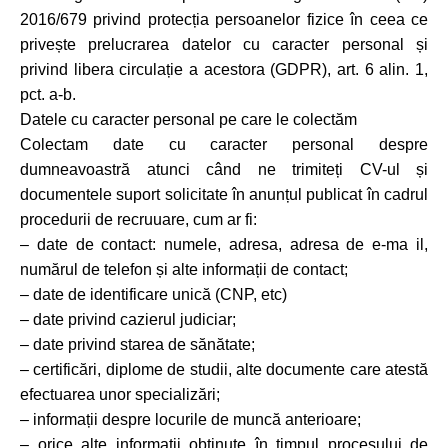
2016/679 privind protecția persoanelor fizice în ceea ce
privește prelucrarea datelor cu caracter personal și
privind libera circulație a acestora (GDPR), art. 6 alin. 1,
pct. a-b.
Datele cu caracter personal pe care le colectăm
Colectam date cu caracter personal despre
dumneavoastră atunci când ne trimiteți CV-ul și
documentele suport solicitate în anunțul publicat în cadrul
procedurii de recruuare, cum ar fi:
– date de contact: numele, adresa, adresa de e-ma il,
numărul de telefon și alte informații de contact;
– date de identificare unică (CNP, etc)
– date privind cazierul judiciar;
– date privind starea de sănătate;
– certificări, diplome de studii, alte documente care atestă
efectuarea unor specializări;
– informații despre locurile de muncă anterioare;
– orice alte informații obținute în timpul procesului de