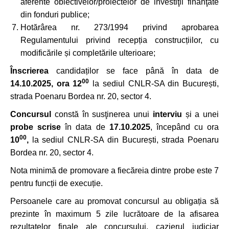
aferente obiectivelor/proiectelor de investiţii finanţate
din fonduri publice;
Hotărârea nr. 273/1994 privind aprobarea
Regulamentului privind recepția construcțiilor, cu
modificările și completările ulterioare;
Înscrierea
candidaților se face până în data de
00
14.10.2025, ora 12
la sediul CNLR-SA din București,
strada Poenaru Bordea nr. 20, sector 4.
Concursul
constă în susţinerea unui
interviu
și a unei
probe scrise
în data de
17.10.2025
, începând cu ora
00
10
,
la sediul CNLR-SA din București, strada Poenaru
Bordea nr. 20, sector 4.
Nota minimă de promovare a fiecăreia dintre probe este 7
pentru funcții de execuție.
Persoanele care au promovat concursul au obligația să
prezinte în maximum 5 zile lucrătoare de la afisarea
rezultatelor finale ale concursului, cazierul judiciar