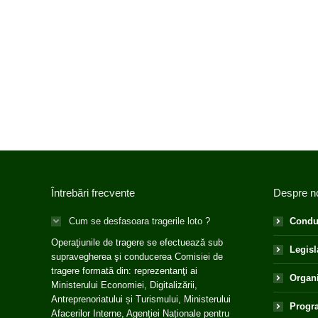
Întrebări frecvente
Despre n
Cum se desfasoara tragerile loto ?
Condu
Operaţiunile de tragere se efectuează sub
Legisl
supravegherea şi conducerea Comisiei de
tragere formată din: reprezentanţi ai
Organ
Ministerului Economiei, Digitalizării,
Antreprenoriatului și Turismului, Ministerului
Progra
Afacerilor Interne, Agenției Naționale pentru