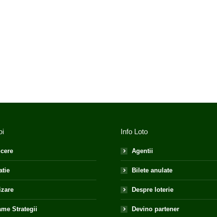
oi
Info Loto
cere
Agentii
atie
Bilete anulate
izare
Despre loterie
me Strategii
Devino partener