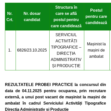
Structura în
Postul
Nr.
Nr. dosar
care se află
pentru care
Crt.
candidat
postul pentru
candidează
care candidează
SERVICIUL
ACTIVITĂȚI
Mașinist la
TIPOGRAFICE –
1.
6826/23.10.2025
mașini de
DIRECȚIA
ambalat
ADMINISTRATIV
ȘI PRODUCȚIE
REZULTATELE PROBEI PRACTICE
la concursul din
data de 04.11.2025 pentru ocuparea, prin recrutare
externă, a unui post vacant de ma
șinist la mașini de
ambalat
în cadrul Serviciului Activit
ăți Tipografice
Direcția Administrativ și Producție