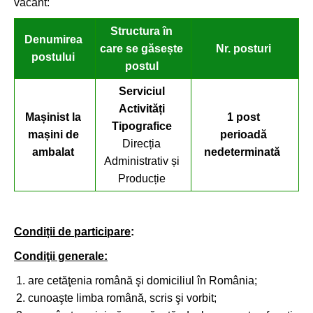
vacant:
Structura în
Denumirea
care se găsește
Nr. posturi
postului
postul
Serviciul
Activități
Ma
șinist la
1 post
Tipografice
mașini de
perioadă
Direcția
ambalat
nedeterminată
Administrativ și
Producție
Condiții de participare
:
Condiţii generale:
are cetăţenia română şi domiciliul în România;
cunoaşte limba română, scris şi vorbit;