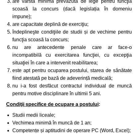
are vârsta minimă prevăzută de lege pentru funcţia
scoasă la concurs (dacă legislația în domeniu
impune);
are capacitate deplină de exerciţiu;
îndeplineşte condiţiile de studii și de vechime pentru
funcţia scoasă la concurs;
nu are antecedente penale care ar face-o
incompatibilă cu exercitarea funcţiei, cu excepţia
situaţiei în care a intervenit reabilitarea;
este apt pentru ocuparea postului, starea de sănătate
fiind atestată pe bază de adeverință medicală;
nu i-a fost desfăcut contractul individual de muncă
pentru motive disciplinare în ultimii 5 ani.
Condiţii specifice de ocupare a postului
:
Studii medii liceale;
Vechimea minimă în muncă de 1 an;
Competențe și aptitudini de operare PC (Word, Excel);