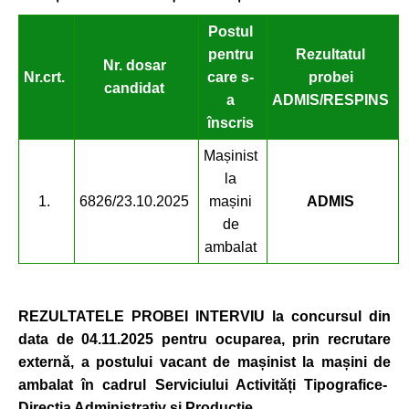
Postul
pentru
Rezultatul
Nr. dosar
Nr.
crt.
care
s-
probei
candidat
a
ADMIS/RESPINS
înscris
Mașinist
la
1.
6826/23.10.2025
mașini
ADMIS
de
ambalat
REZULTATELE PROBEI INTERVIU
la concursul din
data de 04.11.2025 pentru ocuparea, prin recrutare
externă, a postului vacant de
mașinist la mașini de
ambalat
în cadrul Serviciului Activit
ăți Tipografice-
Direcția Administrativ și Producție