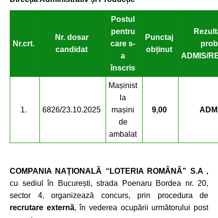
Postul
pentru
Rezult
Nr. dosar
Punctaj
Nr.
crt.
care
s-
prob
candidat
ob
ținut
a
ADMIS/R
înscris
Mașinist
la
1.
6826/23.10.2025
mașini
9,00
ADM
de
ambalat
COMPANIA NAŢIONALĂ “LOTERIA ROMÂNĂ” S.A ,
cu sediul în București, strada Poenaru Bordea nr. 20,
sector 4, organizează concurs, prin procedura de
recrutare extern
ă
, în vederea ocupării următorului post