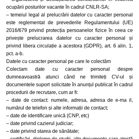
ocupării posturilor vacante în cadrul CNLR-SA;
– temeiul legal al prelucrării datelor cu caracter personal
este reglementat de prevederile Regulamentului (UE)
2016/679 privind protecția persoanelor fizice în ceea ce
privește prelucrarea datelor cu caracter personal și
privind libera circulație a acestora (GDPR), art. 6 alin. 1,
pct. a-b.
Datele cu caracter personal pe care le colectăm
Colectam date cu caracter personal despre
dumneavoastră atunci când ne trimiteți CV-ul și
documentele suport solicitate în anunțul publicat în cadrul
procedurii de recrutare, cum ar fi:
– date de contact: numele, adresa, adresa de e-ma il,
numărul de telefon și alte informații de contact;
– date de identificare unică (CNP, etc)
– date privind cazierul judiciar;
– date privind starea de sănătate;
– certificări, diplome de studii, alte documente care atestă