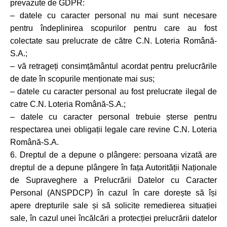
prevazute de GDPR:
– datele cu caracter personal nu mai sunt necesare
pentru îndeplinirea scopurilor pentru care au fost
colectate sau prelucrate de către C.N. Loteria Română-
S.A.;
– vă retrageți consimțământul acordat pentru prelucrările
de date în scopurile menționate mai sus;
– datele cu caracter personal au fost prelucrate ilegal de
catre C.N. Loteria Română-S.A.;
– datele cu caracter personal trebuie șterse pentru
respectarea unei obligații legale care revine C.N. Loteria
Română-S.A.
6. Dreptul de a depune o plângere: persoana vizată are
dreptul de a depune plângere în fața Autorității Naționale
de Supraveghere a Prelucrării Datelor cu Caracter
Personal (ANSPDCP) în cazul în care dorește să își
apere drepturile sale și să solicite remedierea situației
sale, în cazul unei încălcări a protecției prelucrării datelor