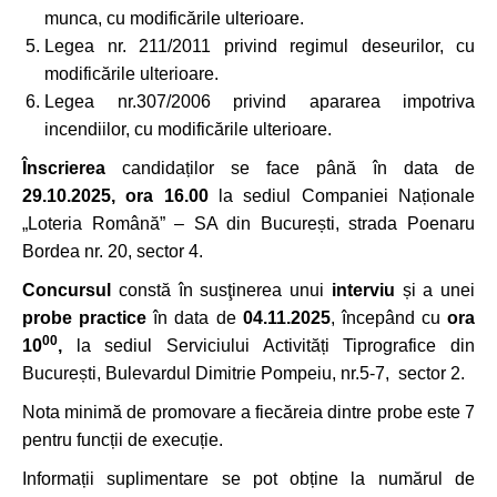
munca, cu modificările ulterioare.
Legea nr. 211/2011 privind regimul deseurilor, cu
modificările ulterioare.
Legea nr.307/2006 privind apararea impotriva
incendiilor, cu modificările ulterioare.
Înscrierea
candidaților se face până în data de
29.10.2025, ora 16.00
la sediul Companiei Naționale
„Loteria Română” – SA din București, strada Poenaru
Bordea nr. 20, sector 4.
Concursul
constă în susţinerea unui
interviu
și a unei
probe practice
în data de
04.11.2025
, începând cu
ora
00
10
,
la sediul Serviciului Activități Tiprografice din
București, Bulevardul Dimitrie Pompeiu, nr.5-7, sector 2.
Nota minimă de promovare a fiecăreia dintre probe este 7
pentru funcții de execuție.
Informații suplimentare se pot obține la numărul de