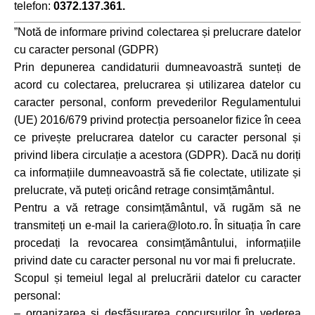
telefon:
0372.137.361.
”Notă de informare privind colectarea și prelucrare datelor
cu caracter personal (GDPR)
Prin depunerea candidaturii dumneavoastră sunteți de
acord cu colectarea, prelucrarea și utilizarea datelor cu
caracter personal, conform prevederilor Regulamentului
(UE) 2016/679 privind protecția persoanelor fizice în ceea
ce privește prelucrarea datelor cu caracter personal și
privind libera circulație a acestora (GDPR). Dacă nu doriți
ca informațiile dumneavoastră să fie colectate, utilizate și
prelucrate, vă puteți oricând retrage consimțământul.
Pentru a vă retrage consimțământul, vă rugăm să ne
transmiteți un e-mail la cariera@loto.ro. În situația în care
procedați la revocarea consimțământului, informațiile
privind date cu caracter personal nu vor mai fi prelucrate.
Scopul și temeiul legal al prelucrării datelor cu caracter
personal:
– organizarea și desfășurarea concursurilor în vederea