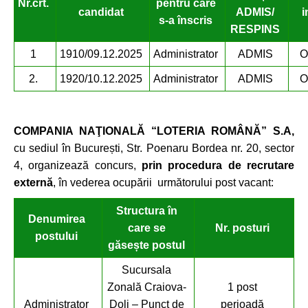
Nr.
crt.
pentru care
candidat
ADMIS/
i
s-a înscris
RESPINS
1
1910/09.12.2025
Administrator
ADMIS
O
2.
1920/10.12.2025
Administrator
ADMIS
O
COMPANIA NAŢIONALĂ “LOTERIA ROMÂNĂ” S.A,
cu sediul în București, Str. Poenaru Bordea nr. 20, sector
4, organizează concurs,
prin procedura de recrutare
externă
, în vederea ocupării următorului post vacant:
Structura în
Denumirea
care se
Nr. posturi
postului
găsește postul
Sucursala
Zonală Craiova-
1 post
Administrator
Dolj – Punct de
perioadă