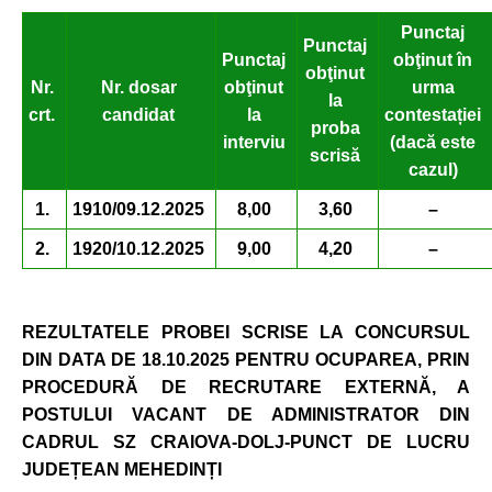
Punctaj
Punctaj
Punctaj
obţinut în
obţinut
Nr.
Nr. dosar
obţinut
urma
la
crt.
candidat
la
contestației
proba
interviu
(dacă este
scrisă
cazul)
1.
1910/09.12.2025
8,00
3,60
–
2.
1920/10.12.2025
9,00
4,20
–
REZULTATELE PROBEI SCRISE LA CONCURSUL
DIN DATA DE 18.10.2025 PENTRU OCUPAREA, PRIN
PROCEDURĂ DE RECRUTARE EXTERNĂ, A
POSTULUI VACANT DE ADMINISTRATOR DIN
CADRUL SZ CRAIOVA-DOLJ-PUNCT DE LUCRU
JUDE
ȚEAN MEHEDINȚI