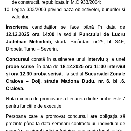
de constructii, republicata in M.O 933/2004;
Legea 333/2003 privind paza obiectivelor, bunurilor si
valorilor.
Înscrierea
candidaților se face până în data de
12.12.2025 or
a 14:00
la sediul
Punctului de Lucru
Județean Mehedinți,
strada Smârdan, nr.25, bl. S4E,
Drobeta Turnu – Severin.
Concursul
constă în susţinerea unui
interviu
și a unei
probe scrise
în data de
18.12.2025
ora 11:00 interviul
și ora 12
:30 proba scris
ă,
la sediul
Sucursalei Zonale
Craiova – Dolj, strada Madona Dudu, nr. 6, bl .6,
Craiova.
Nota minimă de promovare a fiecăreia dintre probe este 7
pentru funcțiile de execuție.
Persoana care a promovat concursul are obligația să
prezinte până la data semnării contractului individual de
muncă și cazierul judiciar (original sau copie legalizata);