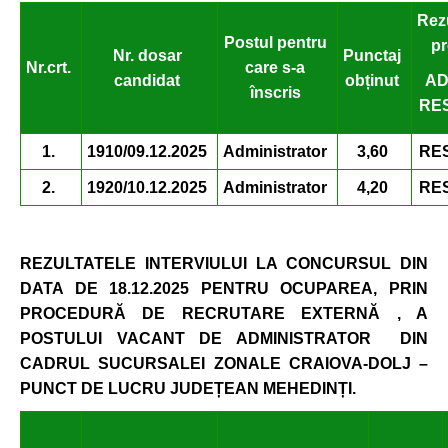
Rezu
Postul pentru
pr
Nr. dosar
Punctaj
Nr.
crt.
care s-a
candidat
obținut
AD
înscris
RE
1.
1910/09.12.2025
Administrator
3,60
RE
2.
1920/10.12.2025
Administrator
4,20
RE
REZULTATELE INTERVIULUI LA CONCURSUL
DIN
DATA DE 18.12.2025 PENTRU OCUPAREA, PRIN
PROCEDURĂ DE RECRUTARE EXTERNĂ , A
POSTULUI VACANT DE ADMINISTRATOR DIN
CADRUL SUCURSALEI ZONALE CRAIOVA-DOLJ –
PUNCT DE LUCRU JUDE
ȚEAN MEHEDINȚI.