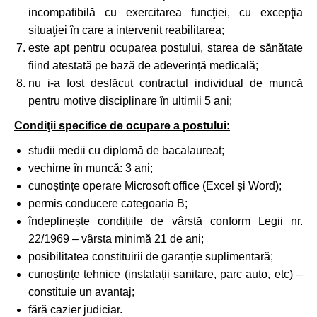
incompatibilă cu exercitarea funcţiei, cu excepţia
situaţiei în care a intervenit reabilitarea;
este apt pentru ocuparea postului, starea de sănătate
fiind atestată pe bază de adeverință medicală;
nu i-a fost desfăcut contractul individual de muncă
pentru motive disciplinare în ultimii 5 ani;
Condiţii specifice de ocupare a postului:
studii medii cu diplomă de bacalaureat;
vechime în muncă: 3 ani;
cunoștințe operare Microsoft office (Excel și Word);
permis conducere categoaria B;
îndeplinește condițiile de vârstă conform Legii nr.
22/1969 – vârsta minimă 21 de ani;
posibilitatea constituirii de garanție suplimentară;
cunoștințe tehnice (instalații sanitare, parc auto, etc) –
constituie un avantaj;
fără cazier judiciar.