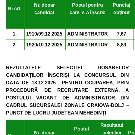
Nr. dosar
Postul pentru
Punctaj
Nr.
crt
.
candidat
care s-a înscris
obținut
1.
1910/09.12.2025
ADMINISTRATOR
7,67
2.
1920/10.12.2025
ADMINISTRATOR
8,83
REZULTATELE SELECȚIEI DOSARELOR
CANDIDAȚILOR ÎNSCRIȘI LA CONCURSUL DIN
DATA DE 18.12.2025
PENTRU OCUPAREA, PRIN
PROCEDURĂ DE RECRUTARE EXTERNĂ, A
POSTULUI VACANT DE ADMINISTRATOR DIN
CADRUL SUCURSALEI ZONALE CRAIOVA-DOLJ –
PUNCT DE LUCRU JUDE
ȚEAN MEHEDINȚI
Rezultatul
Postul
Nr. dosar
selecției
Pr