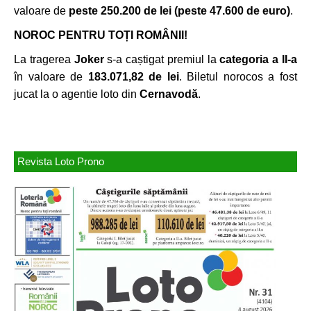
valoare de
peste 250.200 de lei
(peste 47.600 de euro)
.
NOROC PENTRU TOȚI ROMÂNII!
La tragerea
Joker
s-a caștigat premiul la
categoria a II-a
în valoare de
183.071,82 de lei
. Biletul norocos a fost
jucat la o agentie loto din
Cernavodă
.
Revista Loto Prono