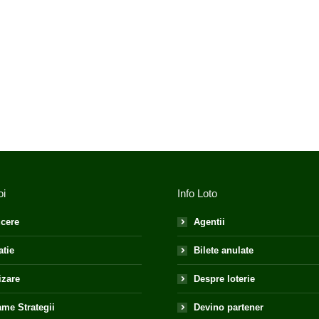
oi
Info Loto
cere
Agentii
atie
Bilete anulate
izare
Despre loterie
me Strategii
Devino partener