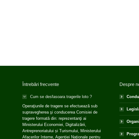
Întrebări frecvente
Despre n
Cum se desfasoara tragerile loto ?
Condu
Operaţiunile de tragere se efectuează sub
Legisl
supravegherea şi conducerea Comisiei de
tragere formată din: reprezentanţi ai
Organ
Ministerului Economiei, Digitalizării,
Antreprenoriatului și Turismului, Ministerului
Progra
Afacerilor Interne, Agenției Naționale pentru