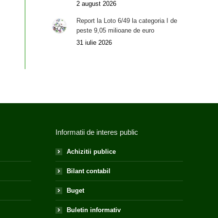
2 august 2026
Report la Loto 6/49 la categoria I de
peste 9,05 milioane de euro
31 iulie 2026
Informatii de interes public
Achizitii publice
Bilant contabil
Buget
Buletin informativ