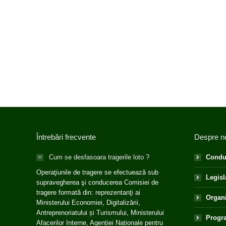
Întrebări frecvente
Despre n
Cum se desfasoara tragerile loto ?
Condu
Operaţiunile de tragere se efectuează sub
Legisl
supravegherea şi conducerea Comisiei de
tragere formată din: reprezentanţi ai
Organ
Ministerului Economiei, Digitalizării,
Antreprenoriatului și Turismului, Ministerului
Progra
Afacerilor Interne, Agenției Naționale pentru