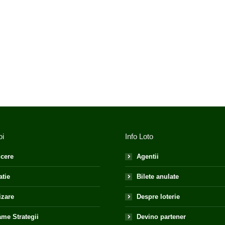
oi
Info Loto
cere
Agentii
atie
Bilete anulate
izare
Despre loterie
me Strategii
Devino partener