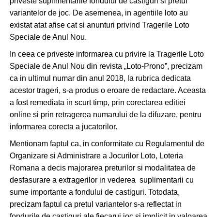
priveste suplimentarile fondului de castiguri si pretul
variantelor de joc. De asemenea, in agentiile loto au
existat atat afise cat si anunturi privind Tragerile Loto
Speciale de Anul Nou.
In ceea ce priveste informarea cu privire la Tragerile Loto
Speciale de Anul Nou din revista „Loto-Prono”, precizam
ca in ultimul numar din anul 2018, la rubrica dedicata
acestor trageri, s-a produs o eroare de redactare. Aceasta
a fost remediata in scurt timp, prin corectarea editiei
online si prin retragerea numarului de la difuzare, pentru
informarea corecta a jucatorilor.
Mentionam faptul ca, in conformitate cu Regulamentul de
Organizare si Administrare a Jocurilor Loto, Loteria
Romana a decis majorarea preturilor si modalitatea de
desfasurare a extragerilor in vederea suplimentarii cu
sume importante a fondului de castiguri. Totodata,
precizam faptul ca pretul variantelor s-a reflectat in
fondurile de castiguri ale fiecarui joc si implicit in valoarea