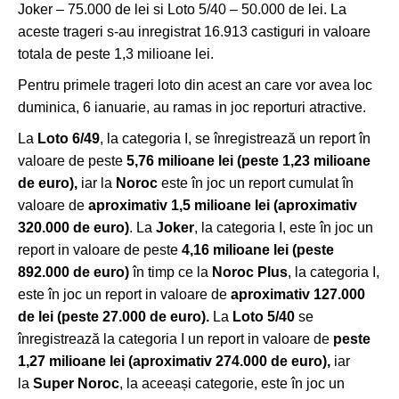
Joker – 75.000 de lei si Loto 5/40 – 50.000 de lei. La
aceste trageri s-au inregistrat 16.913 castiguri in valoare
totala de peste 1,3 milioane lei.
Pentru primele trageri loto din acest an care vor avea loc
duminica, 6 ianuarie, au ramas in joc reporturi atractive.
La
Loto 6/49
, la categoria I, se înregistrează un report în
valoare de peste
5,76 milioane lei
(peste 1,23 milioane
de euro),
iar la
Noroc
este în joc un report cumulat în
valoare de
aproximativ 1,5 milioane lei (aproximativ
320.000 de euro)
. La
Joker
, la categoria I, este în joc un
report in valoare de peste
4,16 milioane lei
(peste
892.000 de euro)
în timp ce la
Noroc Plus
, la categoria I,
este în joc un report in valoare de
aproximativ 127.000
de lei (peste 27.000 de euro).
La
Loto 5/40
se
înregistrează la categoria I un report in valoare de
peste
1,27 milioane lei (aproximativ 274.000 de euro),
iar
la
Super Noroc
, la aceeași categorie, este în joc un