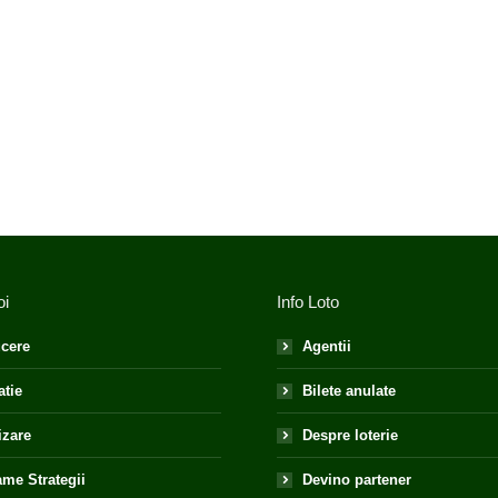
oi
Info Loto
cere
Agentii
atie
Bilete anulate
izare
Despre loterie
me Strategii
Devino partener