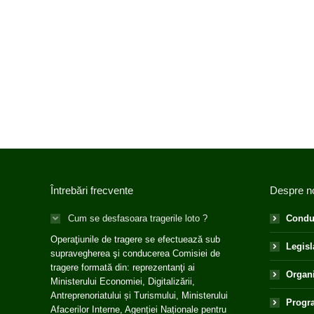
Întrebări frecvente
Despre n
Cum se desfasoara tragerile loto ?
Condu
Operaţiunile de tragere se efectuează sub
Legisl
supravegherea şi conducerea Comisiei de
tragere formată din: reprezentanţi ai
Organ
Ministerului Economiei, Digitalizării,
Antreprenoriatului și Turismului, Ministerului
Progra
Afacerilor Interne, Agenției Naționale pentru