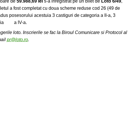
aloare de
59.988,69 lei
s-a inregistrat pe un bilet de
Loto 6/49
,
Biletul a fost completat cu doua scheme reduse cod 26 (49 de
 adus posesorului acestuia 3 castiguri de categoria a II-a, 3
egoria a IV-a.
gerile loto. Inscrierile se fac la Biroul Comunicare si Protocol al
mail
pr@loto.ro
.