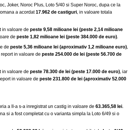
oroc, Joker, Noroc Plus, Loto 5/40 si Super Noroc, dupa ce la
a Romana a acordat
17.962 de castiguri
, in valoare totala
rt in valoare de
peste 9,58 milioane
lei
(peste 2,14 milioane
aloare de
peste 1,82 milioane lei (peste 384.000 de euro)
.
are de
peste 5,36 milioane lei
(aproximativ 1,2 milioane euro)
,
un report in valoare de
peste 254.000 de lei (peste 56.700 de
rt in valoare de
peste 78.300 de lei
(peste 17.000 de euro)
, iar
 report in valoare de
peste 231.800 de lei (aproximativ 52.000
ia a II-a s-a inregistrat un castig in valoare de
63.365,58 lei
.
ina si a fost completat cu o varianta simpla la Loto 6/49 si o