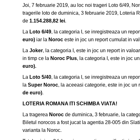
Joi, 7 februarie 2019, au loc noi trageri Loto 6/49, N
tragerile loto de duminica, 3 februarie 2019, Loteri
de
1.154.288,82
lei
.
La
Loto 6/49
, la categoria I, se inregistreaza un repo
euro)
iar la
Noroc
este in joc un report cumulat in v
La
Joker
, la categoria I, este in joc un report in valo
in timp ce la
Noroc Plus
, la categoria I, este in joc 
euro).
La
Loto 5/40
, la categoria I, se inregistreaza un repo
la
Super Noroc
, la aceeasi categorie, este in joc un
de euro)
.
LOTERIA ROMANA ITI SCHIMBA VIATA!
La tragerea
Noroc
de duminica, 3 februarie, la categor
Biletul norocos a fost jucat la agentia 28-005 din Slat
varianta la Noroc.