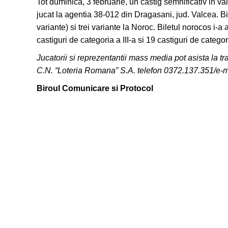
Tot duminica, 3 februarie, un castig semnificativ in v
jucat la agentia 38-012 din Dragasani, jud. Valcea. 
variante) si trei variante la Noroc. Biletul norocos i-a
castiguri de categoria a III-a si 19 castiguri de cat
Jucatorii si reprezentantii mass media pot asista la tra
C.N. “Loteria Romana” S.A. telefon
0372.137.351
/e-
Biroul Comunicare si Protocol