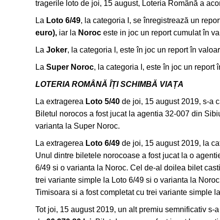
tragerile loto de joi, 15 august, Loteria Română a ac
La
Loto 6/49
, la categoria I, se înregistrează un repo
euro),
iar la
Noroc
este in joc un report cumulat în v
La
Joker
, la categoria I, este în joc un report în valo
La
Super Noroc
, la categoria I, este în joc un report
LOTERIA ROMÂNĂ ÎȚI SCHIMBĂ VIAȚA
La extragerea
Loto 5/40
de joi, 15 august 2019, s-a c
Biletul norocos a fost jucat la agentia 32-007 din Sibi
varianta la Super Noroc.
La extragerea
Loto 6/49
de joi, 15 august 2019, la cate
Unul dintre biletele norocoase a fost jucat la o agenti
6/49 si o varianta la Noroc. Cel de-al doilea bilet casti
trei variante simple la Loto 6/49 si o varianta la Noroc, 
Timisoara si a fost completat cu trei variante simple l
Tot joi, 15 august 2019, un alt premiu semnificativ s-a i