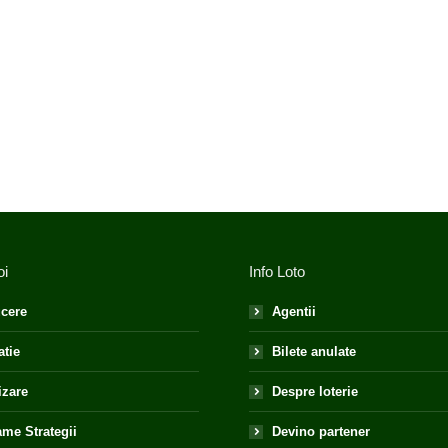
oi
Info Loto
cere
Agentii
atie
Bilete anulate
izare
Despre loterie
me Strategii
Devino partener