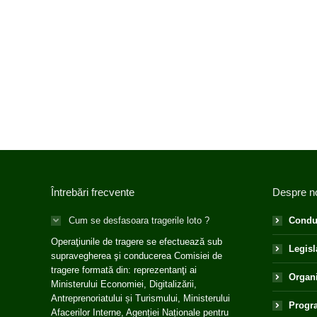
Întrebări frecvente
Despre n
Cum se desfasoara tragerile loto ?
Condu
Operaţiunile de tragere se efectuează sub
Legisl
supravegherea şi conducerea Comisiei de
tragere formată din: reprezentanţi ai
Organ
Ministerului Economiei, Digitalizării,
Antreprenoriatului și Turismului, Ministerului
Progra
Afacerilor Interne, Agenției Naționale pentru