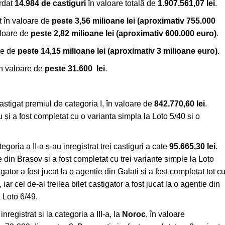
ordat
14.984 de castiguri
în valoare totală de
1.907.561,07
lei
.
rt în valoare de
peste 3,56 milioane lei
(aproximativ 755.000
aloare de
peste 2,82 milioane lei (aproximativ 600.000 euro)
.
are de
peste 14,15 milioane lei
(aproximativ 3 milioane euro).
 în valoare de
peste 31.600 lei
.
astigat premiul de categoria I, în valoare de
842.770,60 lei
.
u și a fost completat cu o varianta simpla la Loto 5/40 si o
goria a II-a s-au inregistrat trei castiguri a cate
95.665,30 lei
.
e din Brasov si a fost completat cu trei variante simple la Loto
gator a fost jucat la o agentie din Galati si a fost completat tot c
iar cel de-al treilea bilet castigator a fost jucat la o agentie din
a Loto 6/49.
nregistrat si la categoria a III-a, la
Noroc
, în valoare