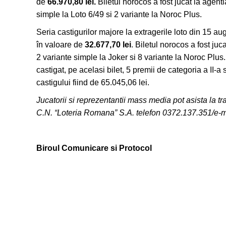
de
66.970,80 lei.
Biletul norocos a fost jucat la agenti
simple la Loto 6/49 si 2 variante la Noroc Plus.
Seria castigurilor majore la extragerile loto din 15 au
în valoare de
32.677,70 lei
. Biletul norocos a fost juc
2 variante simple la Joker si 8 variante la Noroc Plus
castigat, pe acelasi bilet, 5 premii de categoria a II-a 
castigului fiind de 65.045,06 lei.
Jucatorii si reprezentantii mass media pot asista la tra
C.N. “Loteria Romana” S.A. telefon
0372.137.351
/e-
Biroul Comunicare si Protocol