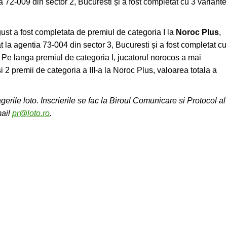
a 72-009 din sector 2, Bucuresti și a fost completat cu 3 variante
gust a fost completata de premiul de categoria I la
Noroc Plus
,
at la agentia 73-004 din sector 3, Bucuresti și a fost completat cu
. Pe langa premiul de categoria I, jucatorul norocos a mai
si 2 premii de categoria a III-a la Noroc Plus, valoarea totala a
gerile loto. Inscrierile se fac la Biroul Comunicare si Protocol al
mail
pr@loto.ro
.