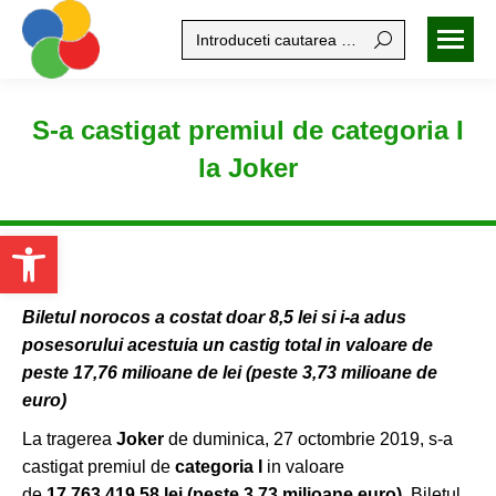
Search:
S-a castigat premiul de categoria I
la Joker
Open toolbar
Biletul norocos a costat doar 8,5 lei si i-a adus
posesorului acestuia un castig
total in valoare de
peste 17,76 milioane de lei (peste 3,73 milioane de
euro)
La tragerea
Joker
de duminica, 27 octombrie 2019, s-a
castigat premiul de
categoria I
in valoare
de
17.763.419,58 lei
(peste 3,73 milioane euro).
Biletul