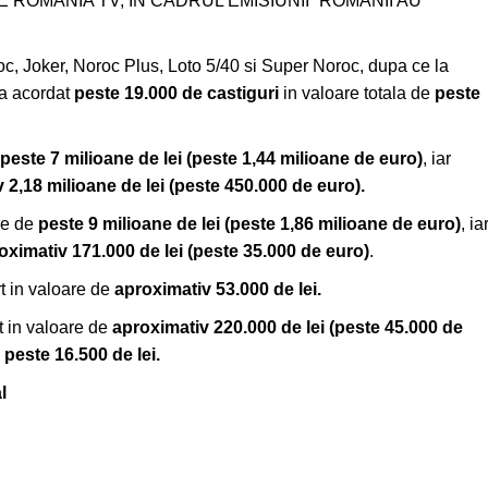
E ROMANIA TV, IN CADRUL EMISIUNII “ROMANII AU
roc, Joker, Noroc Plus, Loto 5/40 si Super Noroc, dupa ce la
 a acordat
peste 19.000
de castiguri
in valoare totala de
peste
peste 7 milioane de lei
(peste 1,44 milioane de euro
)
, iar
 2,18 milioane de lei (peste 450.000 de euro).
are de
peste 9 milioane de lei
(peste 1,86 milioane de euro)
, ia
oximativ 171.000 de lei (peste 35.000 de euro)
.
ort in valoare de
aproximativ 53.000 de lei.
rt in valoare de
aproximativ 220.000
de lei
(peste 45.000 de
e
peste 16.500 de lei.
l