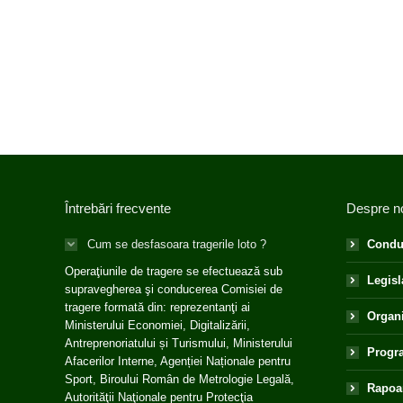
Întrebări frecvente
Despre n
Cum se desfasoara tragerile loto ?
Condu
Operaţiunile de tragere se efectuează sub
Legisl
supravegherea şi conducerea Comisiei de
tragere formată din: reprezentanţi ai
Organ
Ministerului Economiei, Digitalizării,
Antreprenoriatului și Turismului, Ministerului
Progra
Afacerilor Interne, Agenției Naționale pentru
Sport, Biroului Român de Metrologie Legală,
Rapoar
Autorităţii Naţionale pentru Protecţia