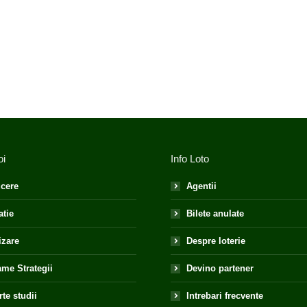
oi
Info Loto
cere
Agentii
atie
Bilete anulate
izare
Despre loterie
me Strategii
Devino partener
te studii
Intrebari frecvente