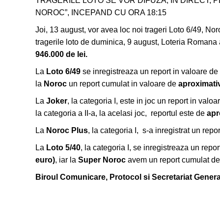
TRAGERILE LOTO SE VOR DIFUZA, IN DIRECT, P
NOROC”, INCEPAND CU ORA 18:15
Joi, 13 august, vor avea loc noi trageri Loto 6/49, No
tragerile loto de duminica, 9 august, Loteria Romana
946.000 de
lei
.
La
Loto 6/49
se inregistreaza un report in valoare de
la
Noroc
un report cumulat in valoare de
aproximativ
La
Joker
, la categoria I, este in joc un report in valo
la categoria a II-a, la acelasi joc, reportul este de
apr
La
Noroc Plus
, la categoria I, s-a inregistrat un rep
La
Loto 5/40
, la categoria I, se inregistreaza un repo
euro)
, iar la
Super Noroc
avem un report cumulat d
Biroul Comunicare, Protocol si Secretariat Genera