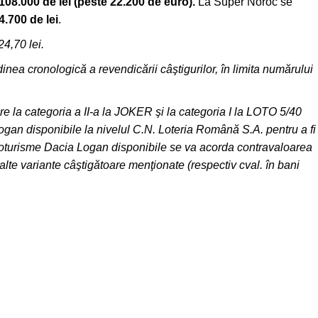
108.000 de lei (peste 22.200 de euro).
La Super Noroc se
4.700 de lei
.
4,70 lei.
inea cronologică a revendicării câştigurilor, în limita numărului
are la categoria a II-a la JOKER şi la categoria I la LOTO 5/40
an disponibile la nivelul C.N. Loteria Română S.A. pentru a fi
oturisme Dacia Logan disponibile se va acorda contravaloarea
alte variante câştigătoare menţionate (respectiv cval. în bani