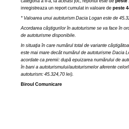
categoria a II-a, la acelasi joc, reportul este de
peste 
inregistreaza un report cumulat in valoare de
peste 4
* Valoarea unui autoturism Dacia Logan este de 45.32
Acordarea câştigurilor în autoturisme se va face în ord
de autoturisme disponibile.
In situaţia în care numărul total de variante câştigăto
este mai mare decât numărul de autoturisme Dacia Log
acordate ca premii: după epuizarea numărului de aut
în bani a autoturismului/autoturismelor aferente celorl
autoturism: 45.324,70 lei).
Biroul Comunicare