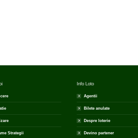
oi
Info Loto
cere
Agentii
atie
Bilete anulate
izare
Despre loterie
me Strategii
Devino partener