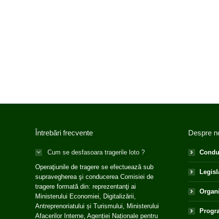
Întrebări frecvente
Despre n
Cum se desfasoara tragerile loto ?
Condu
Operaţiunile de tragere se efectuează sub
Legisl
supravegherea şi conducerea Comisiei de
tragere formată din: reprezentanţi ai
Organ
Ministerului Economiei, Digitalizării,
Antreprenoriatului și Turismului, Ministerului
Progra
Afacerilor Interne, Agenției Naționale pentru