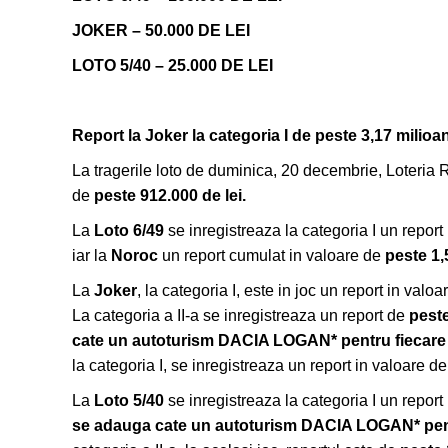
JOKER – 50.000 DE LEI
LOTO 5/40 – 25.000 DE LEI
Report la Joker la categoria I de peste 3,17 milio
La tragerile loto de duminica, 20 decembrie, Loteri
de
peste 912.000 de lei
.
La
Loto 6/49
se inregistreaza la categoria I un report
iar la
Noroc
un report cumulat in valoare de
peste 1,
La
Joker
, la categoria I, este in joc un report in valo
La categoria a II-a se inregistreaza un report de
peste
cate un autoturism DACIA LOGAN* pentru fiecare v
la categoria I, se inregistreaza un report in valoare d
La
Loto 5/40
se inregistreaza la categoria I un report
se adauga cate un autoturism DACIA LOGAN* pentru