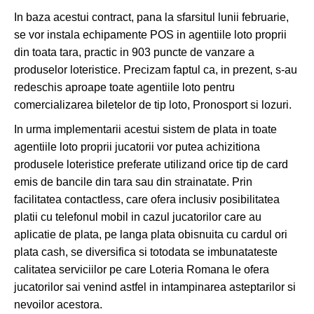
In baza acestui contract, pana la sfarsitul lunii februarie,
se vor instala echipamente POS in agentiile loto proprii
din toata tara, practic in 903 puncte de vanzare a
produselor loteristice. Precizam faptul ca, in prezent, s-au
redeschis aproape toate agentiile loto pentru
comercializarea biletelor de tip loto, Pronosport si lozuri.
In urma implementarii acestui sistem de plata in toate
agentiile loto proprii jucatorii vor putea achizitiona
produsele loteristice preferate utilizand orice tip de card
emis de bancile din tara sau din strainatate. Prin
facilitatea contactless, care ofera inclusiv posibilitatea
platii cu telefonul mobil in cazul jucatorilor care au
aplicatie de plata, pe langa plata obisnuita cu cardul ori
plata cash, se diversifica si totodata se imbunatateste
calitatea serviciilor pe care Loteria Romana le ofera
jucatorilor sai venind astfel in intampinarea asteptarilor si
nevoilor acestora.