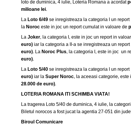
loto de duminica, 4 iulie, Loteria Romana a acordat
p
milioane lei
.
La
Loto 6/49
se inregistreaza la categoria I un report
la
Noroc
este in joc un report cumulat in valoare de
p
La
Joker
, la categoria I, este in joc un report in valo
euro)
iar la categoria a II-a se inregistreaza un repor
euro)
. La
Noroc Plus
, la categoria I, este in joc un 
euro)
.
La
Loto 5/40
se inregistreaza la categoria I un report
euro)
iar la
Super Noroc
, la aceeasi categorie, este 
28.000 de euro)
.
LOTERIA ROMANA ITI SCHIMBA VIATA!
La tragerea Loto 5/40 de duminica, 4 iulie, la categoria
Biletul norocos a fost jucat la agentia 27-051 din jude
Biroul Comunicare