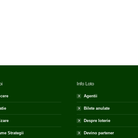
oi
Info Loto
cere
Agentii
atie
Bilete anulate
izare
Despre loterie
me Strategii
Devino partener