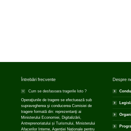
Întrebări frecvente
Despre n
Cum se desfasoara tragerile loto ?
Condu
Operaţiunile de tragere se efectuează sub
Legisl
supravegherea şi conducerea Comisiei de
tragere formată din: reprezentanţi ai
Organ
Ministerului Economiei, Digitalizării,
Antreprenoriatului și Turismului, Ministerului
Progra
Afacerilor Interne, Agenției Naționale pentru