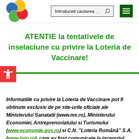
Search:
ATENTIE la tentativele de
inselaciune cu privire la Loteria de
Vaccinare!
Open toolbar
Informatiile cu privire la Loteria de Vaccinare pot fi
obtinute exclusiv de pe site-urile oficiale ale
Ministerului Sanatatii (www.ms.ro), Ministerului
Economiei, Antreprenoriatului si Turismului
(
www.economie.gov.ro
) si C.N. ”Loteria Română” S.A.
(
www.loto.ro
), care au fost comunicate la inceputul