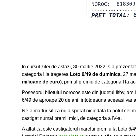
In cursul zilei de astazi, 30 martie 2022, s-a prezenta
categoria I la tragerea
Loto 6/49 de duminica
, 27 ma
milioane de euro)
, primul premiu de categoria I la ac
Posesorul biletului norocos este din judetul Ilfov, are 
6/49 de aproape 20 de ani, intotdeauna aceeasi vari
Ne-a marturisit ca nu a sperat niciodata la potul cel m
castigat numai premii mici, de categoria a IV-a.
A aflat ca este castigatorul marelui premiu la Loto 6/49