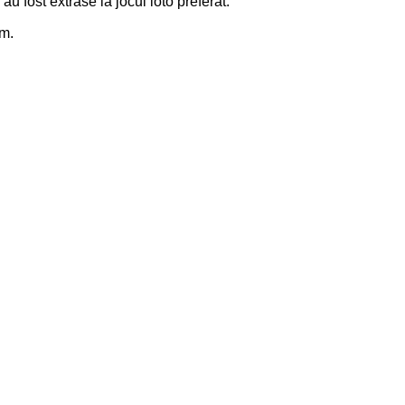
u fost extrase la jocul loto preferat.
um.