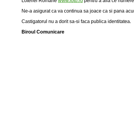
Loteriei Romane
www.loto.ro
pentru a afla ce numere a
Ne-a asigurat ca va continua sa joace ca si pana ac
Castigatorul nu a dorit sa-si faca publica identitatea.
Biroul Comunicare