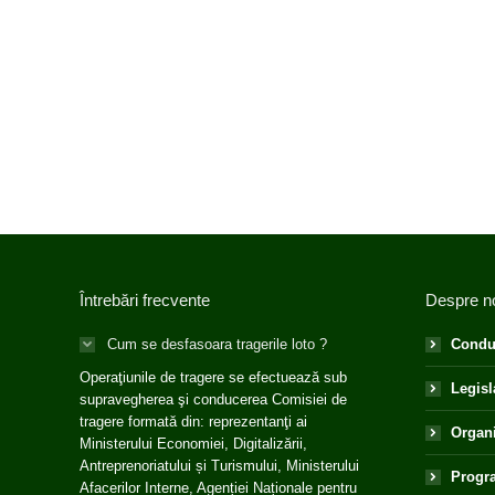
Întrebări frecvente
Despre n
Cum se desfasoara tragerile loto ?
Condu
Operaţiunile de tragere se efectuează sub
Legisl
supravegherea şi conducerea Comisiei de
tragere formată din: reprezentanţi ai
Organ
Ministerului Economiei, Digitalizării,
Antreprenoriatului și Turismului, Ministerului
Progra
Afacerilor Interne, Agenției Naționale pentru