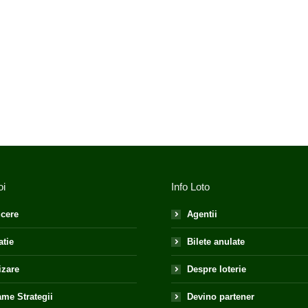
oi
Info Loto
cere
Agentii
atie
Bilete anulate
izare
Despre loterie
me Strategii
Devino partener