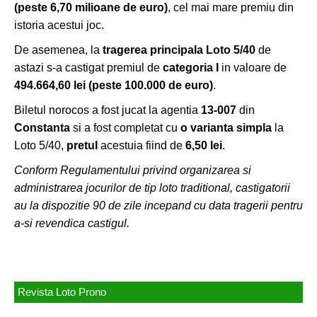
(peste 6,70 milioane de euro)
, cel mai mare premiu din
istoria acestui joc.
De asemenea, la
tragerea principala Loto 5/40
de
astazi s-a castigat premiul de
categoria I
in valoare de
494.664,60 lei (peste 100.000 de euro)
.
Biletul norocos a fost jucat la agentia
13-007
din
Constanta
si a fost completat cu
o varianta simpla
la
Loto 5/40,
pretul
acestuia fiind de
6,50 lei
.
Conform Regulamentului privind organizarea si
administrarea jocurilor de tip loto traditional, castigatorii
au la dispozitie 90 de zile incepand cu data tragerii pentru
a-si revendica castigul.
Revista Loto Prono