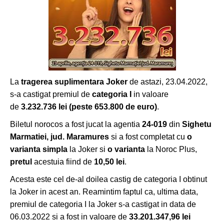
La
tragerea suplimentara Joker
de astazi, 23.04.2022,
s-a castigat premiul de
categoria I
in valoare
de
3.232.736 lei (peste 653.800 de euro)
.
Biletul norocos a fost jucat la agentia
24-019
din
Sighetu
Marmatiei, jud. Maramures
si a fost completat cu
o
varianta simpla
la Joker si
o varianta
la Noroc Plus,
pretul
acestuia fiind de
10,50 lei
.
Acesta este cel de-al doilea castig de categoria I obtinut
la Joker in acest an. Reamintim faptul ca, ultima data,
premiul de categoria I la Joker s-a castigat in data de
06.03.2022 si a fost in valoare de
33.201.347,96 lei