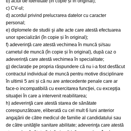
b) actul de identitate (în copie și în original);
c) CV-ul;
d) acordul privind prelucrarea datelor cu caracter
personal;
e) diplomele de studii şi alte acte care atestă efectuarea
unor specializări (în copie și în original);
f) adeverinţă care atestă vechimea în muncă și/sau
carnetul de muncă (în copie și în original), după caz o
adeverință care atestă vechimea în specialitate;
g) declarație pe propria răspundere că nu i-a fost desfăcut
contractul individual de muncă pentru motive disciplinare
în ultimii 5 ani și că nu are antecedente penale care ar
face-o incompatibilă cu exercitarea funcţiei, cu excepţia
situaţiei în care a intervenit reabilitarea;
h) adeverinţă care atestă starea de sănătate
corespunzătoare, eliberată cu cel mult 6 luni anterior
angajării de către medicul de familie al candidatului sau
de către unităţile sanitare abilitate; adeverinţa care atestă