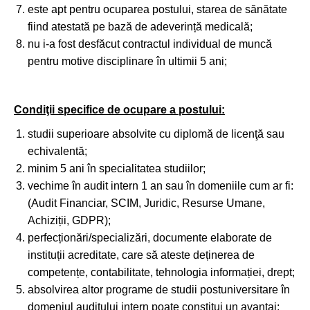
este apt pentru ocuparea postului, starea de sănătate
fiind atestată pe bază de adeverință medicală;
nu i-a fost desfăcut contractul individual de muncă
pentru motive disciplinare în ultimii 5 ani;
Condiţii specifice de ocupare a postului:
studii superioare absolvite cu diplomă de licenţă sau
echivalentă;
minim 5 ani în specialitatea studiilor;
vechime în audit intern 1 an sau în domeniile cum ar fi:
(Audit Financiar, SCIM, Juridic, Resurse Umane,
Achiziții, GDPR);
perfecționări/specializări, documente elaborate de
instituții acreditate, care să ateste deținerea de
competențe, contabilitate, tehnologia informației, drept;
absolvirea altor programe de studii postuniversitare în
domeniul auditului intern poate constitui un avantaj;