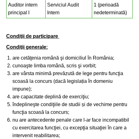
Auditor intern
Serviciul Audit
1 (perioadă
principal I
Intern
nedeterminată)
Condiţii de participare
Condiţii generale:
are cetăţenia română şi domiciliul în România;
cunoaşte limba română, scris şi vorbit;
are vârsta minimă prevăzută de lege pentru funcţia
scoasă la concurs (dacă legislația în domeniu
impune);
are capacitate deplină de exerciţiu;
îndeplineşte condiţiile de studii și de vechime pentru
funcţia scoasă la concurs;
nu are antecedente penale care l-ar face incompatibil
cu exercitarea funcţiei, cu excepţia situaţiei în care a
intervenit reabilitarea;