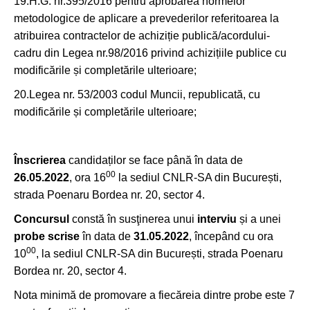
19.H.G. nr.395/2016 pentru aprobarea normelor
metodologice de aplicare a prevederilor referitoarea la
atribuirea contractelor de achiziție publică/acordului-
cadru din Legea nr.98/2016 privind achizițiile publice cu
modificările și completările ulterioare;
20.Legea nr. 53/2003 codul Muncii, republicată, cu
modificările și completările ulterioare;
Înscrierea
candidaților se face până în data de
00
26.05.2022
, ora 16
la sediul CNLR-SA din București,
strada Poenaru Bordea nr. 20, sector 4.
Concursul
constă în susţinerea unui
interviu
și a unei
probe scrise
în data de
31.05.2022
, începând cu ora
00
10
, la sediul CNLR-SA din București, strada Poenaru
Bordea nr. 20, sector 4.
Nota minimă de promovare a fiecăreia dintre probe este 7