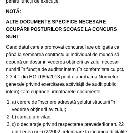
pentru funcții de execuție.
NOTĂ:
ALTE DOCUMENTE SPECIFICE NECESARE
OCUPĂRII POSTURILOR SCOASE LA CONCURS
SUNT:
Candidatul care a promovat concursul are obligația ca
până la semnarea contractului individual de muncă să
depună un dosar în vederea obținerii avizului necesar
numirii în funcția de auditor intern (în conformitate cu pct.
2.3.4.1 din HG 1086/2013 pentru aprobarea Normelor
generale privind exercitarea activității de audit public
intern) care cuprinde următoarele documente:
a) cerere de înscriere adresată șefului structurii în
vederea obținerii avizului;
b) curriculum vitae;
c) o declaraţie privind respectarea prevederilor art. 22
din Legea nr. 672/2002, referitoare la incompatibilităţile