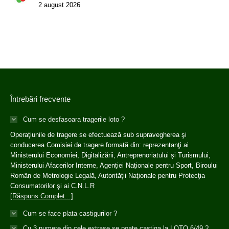
2 august 2026
Întrebări frecvente
Cum se desfasoara tragerile loto ?
Operaţiunile de tragere se efectuează sub supravegherea şi
conducerea Comisiei de tragere formată din: reprezentanţi ai
Ministerului Economiei, Digitalizării, Antreprenoriatului și Turismului,
Ministerului Afacerilor Interne, Agenției Naționale pentru Sport, Biroului
Român de Metrologie Legală, Autorităţii Naţionale pentru Protecţia
Consumatorilor şi ai C.N.L.R
[Răspuns Complet...]
Cum se face plata castigurilor ?
Cu 3 numere din cele extrase se poate castiga la LOTO 6/49 ?