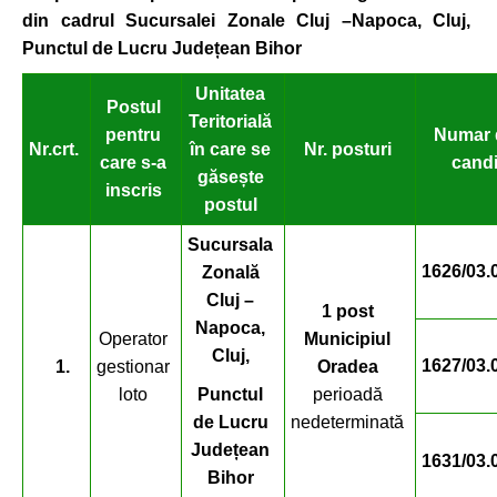
din cadrul Sucursalei Zonale Cluj –Napoca, Cluj,
Punctul de Lucru Județean Bihor
Unitatea
Postul
Teritorială
pentru
Numar 
Nr.crt.
în care se
Nr. posturi
care s-a
cand
găsește
inscris
postul
Sucursala
1626/03.
Zonală
Cluj –
1 post
Napoca,
Operator
Municipiul
Cluj,
1627/03.
1.
gestionar
Oradea
loto
Punctul
perioadă
de Lucru
nedeterminată
Județean
1631/03.
Bihor