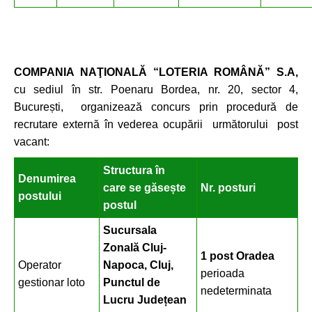
COMPANIA NAŢIONALĂ “LOTERIA ROMÂNĂ” S.A,
cu sediul în str. Poenaru Bordea, nr. 20, sector 4,
București, organizează concurs prin procedură de
recrutare externă în vederea ocupării următorului post
vacant:
Structura în
Denumirea
care se găsește
Nr. posturi
postului
postul
Sucursala
Zonal
ă Cluj-
1 post Oradea
Operator
Napoca, Cluj,
perioada
gestionar loto
Punctul de
nedeterminata
Lucru Județean