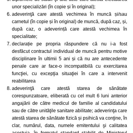
unor specializări (în copie și în original);
adeverinţă care atestă vechimea în muncă și/sau
carnetul (în copie și în original) de muncă, după caz, și,
după caz, o adeverință care atestă vechimea în
specialitate;
declarație pe propria răspundere că nu i-a fost
desfăcut contractul individual de muncă pentru motive
disciplinare în ultimii 5 ani și că nu are antecedente
penale care ar face-o incompatibilă cu exercitarea
funcţiei, cu excepţia situaţiei în care a intervenit
reabilitarea
adeverinţă care atestă starea de sănătate
corespunzatoare, eliberată cu cel mult 6 luni anterior
angajării de către medicul de familie al candidatului
sau de către unităţile sanitare abilitate; adeverinţa care
atestă starea de sănătate fizică și psihică va conţine, în
clar, numărul, data, numele emitentului şi calitatea
acestuia, în formatul standard stabilit de Ministerul