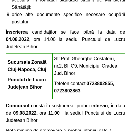
Sănătăţii;
orice alte documente specifice necesare ocupării
postului
Înscrierea
candidaților se face până la data de
04.08.2022
, ora 14.00 la sediul Punctului de Lucru
Județean Bihor:
Str.Prof. Gheorghe Costaforu,
Sucursala Zonal
ă
nr.2, Bl. C9, Municipiul Oradea,
Cluj-Napoca, Cluj
Jud. Bihor
Punctul de Lucru
Telefon contact:
0723802855,
Județean Bihor
0723802863
Concursul
constă în susţinerea probei
interviu,
în data
de
09.08.2022
, ora
11.00
, la sediul Punctului de Lucru
Județean Bihor;
Nota minimă de promovare a probei interviu este 7.