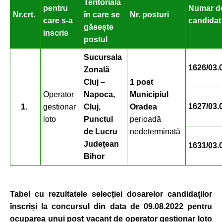
Teritorială
pentru
Numar d
Nr.crt.
în care se
Nr. posturi
care s-a
candidat
găsește
inscris
postul
Sucursala
1626/03.
Zonală
Cluj –
1 post
Operator
Napoca,
Municipiul
1627/03.
1.
gestionar
Cluj,
Oradea
loto
Punctul
perioadă
de Lucru
nedeterminată
Județean
1631/03.
Bihor
Tabel cu rezultatele selec
ției dosarelor candidaților
înscriși
la concursul din
data de 09.08.2022 pentru
ocuparea unui
post vacant de operator gestionar loto