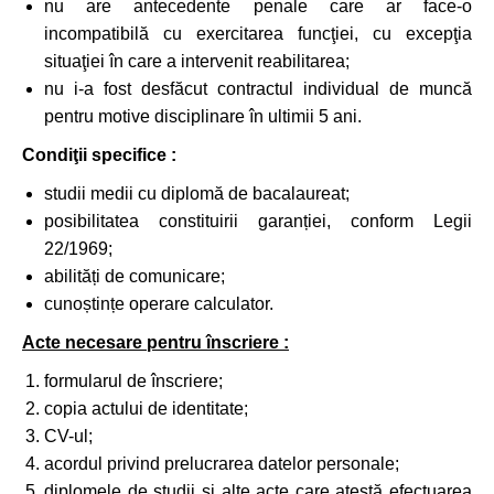
nu are antecedente penale care ar face-o
incompatibilă cu exercitarea funcţiei, cu excepţia
situaţiei în care a intervenit reabilitarea;
nu i-a fost desfăcut contractul individual de muncă
pentru motive disciplinare în ultimii 5 ani.
Condiţii specifice :
studii medii cu diplomă de bacalaureat;
posibilitatea constituirii garanției, conform Legii
22/1969;
abilități de comunicare;
cunoștințe operare calculator.
Acte necesare pentru înscriere :
formularul de înscriere;
copia actului de identitate;
CV-ul;
acordul privind prelucrarea datelor personale;
diplomele de studii şi alte acte care atestă efectuarea