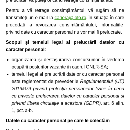
prelucrate, vă puteți oricând retrage consimțământul.
Pentru a vă retrage consimțământul, vă rugăm să ne
transmiteți un e-mail la
cariera@loto.ro
. În situația în care
procedați la revocarea consimțământului, informațiile
privind date cu caracter personal nu vor mai fi prelucrate.
Scopul și temeiul legal al prelucrării datelor cu
caracter personal:
organizarea și desfășurarea concursurilor în vederea
ocupării posturilor vacante în cadrul CNLR-SA;
temeiul legal al prelucrării datelor cu caracter personal
este reglementat de prevederile
Regulamentului (UE)
2016/679 privind protecția persoanelor fizice în ceea
ce privește prelucrarea datelor cu caracter personal și
privind libera circulație a acestora (GDPR)
, art. 6 alin.
1, pct. a-b.
Datele cu caracter personal pe care le colectăm