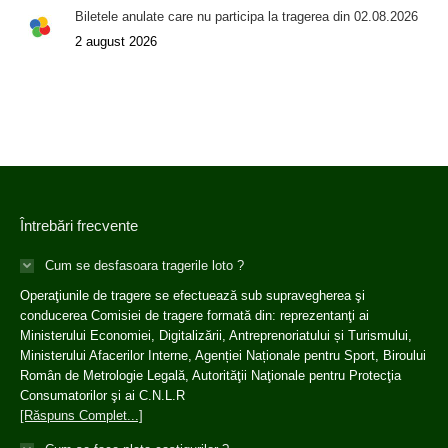
Biletele anulate care nu participa la tragerea din 02.08.2026
2 august 2026
Întrebări frecvente
Cum se desfasoara tragerile loto ?
Operaţiunile de tragere se efectuează sub supravegherea şi
conducerea Comisiei de tragere formată din: reprezentanţi ai
Ministerului Economiei, Digitalizării, Antreprenoriatului și Turismului,
Ministerului Afacerilor Interne, Agenției Naționale pentru Sport, Biroului
Român de Metrologie Legală, Autorităţii Naţionale pentru Protecţia
Consumatorilor şi ai C.N.L.R
[Răspuns Complet...]