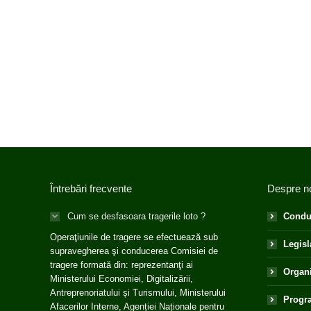
Întrebări frecvente
Despre n
Cum se desfasoara tragerile loto ?
Condu
Operaţiunile de tragere se efectuează sub
Legisl
supravegherea şi conducerea Comisiei de
tragere formată din: reprezentanţi ai
Organ
Ministerului Economiei, Digitalizării,
Antreprenoriatului și Turismului, Ministerului
Progra
Afacerilor Interne, Agenției Naționale pentru