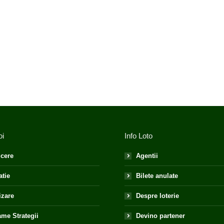
oi
Info Loto
cere
Agentii
atie
Bilete anulate
izare
Despre loterie
me Strategii
Devino partener