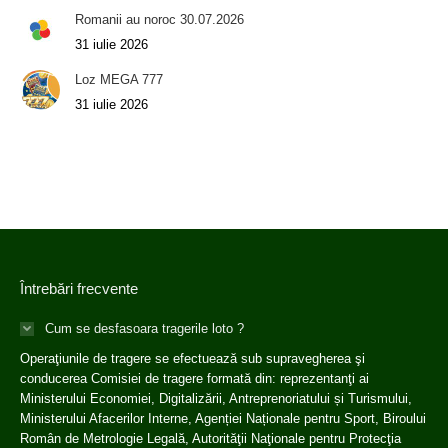
Romanii au noroc 30.07.2026
31 iulie 2026
Loz MEGA 777
31 iulie 2026
Întrebări frecvente
Cum se desfasoara tragerile loto ?
Operaţiunile de tragere se efectuează sub supravegherea şi
conducerea Comisiei de tragere formată din: reprezentanţi ai
Ministerului Economiei, Digitalizării, Antreprenoriatului și Turismului,
Ministerului Afacerilor Interne, Agenției Naționale pentru Sport, Biroului
Român de Metrologie Legală, Autorităţii Naţionale pentru Protecţia