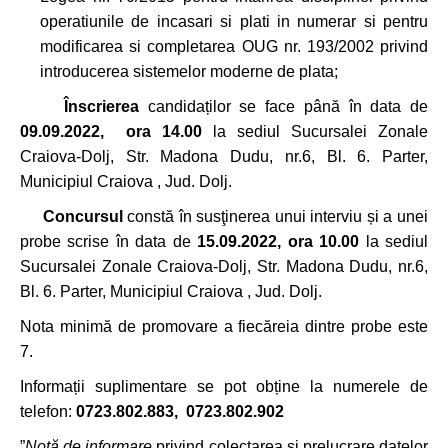
operatiunile de incasari si plati in numerar si pentru
modificarea si completarea OUG nr. 193/2002 privind
introducerea sistemelor moderne de plata;
Înscrierea
candidaților se face până în data de
09.09.2022, ora
14.00
la sediul Sucursalei Zonale
Craiova-Dolj, Str. Madona Dudu, nr.6, Bl. 6. Parter,
Municipiul Craiova , Jud. Dolj.
Concursul
constă în susţinerea unui interviu și a unei
probe scrise în data de
15.09.2022, ora 10.00
la sediul
Sucursalei Zonale Craiova-Dolj, Str. Madona Dudu, nr.6,
Bl. 6. Parter, Municipiul Craiova , Jud. Dolj.
Nota minimă de promovare a fiecăreia dintre probe este
7.
Informații suplimentare se pot obține la numerele de
telefon:
0723.802.883, 0723.802.902
”
Notă de informare
privind colectarea și prelucrare datelor