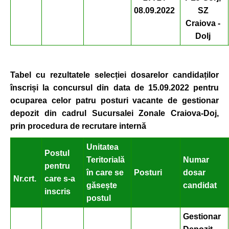
08.09.2022
SZ
Craiova -
Dolj
Tabel cu rezultatele selec
ției dosarelor candidaților
înscriși
la concursul din
data de 15.09.2022 pentru
ocuparea celor patru posturi vacante de gestionar
depozit din cadrul Sucursalei Zonale Craiova-Doj,
prin procedura de recrutare intern
ă
Unitatea
Postul
Teritorială
Numar
pentru
în care se
Posturi
dosar
Nr.crt.
care s-a
găsește
candidat
inscris
postul
Gestionar