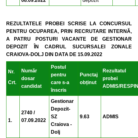
08.09.2022
depozit
REZULTATELE PROBEI SCRISE
LA CONCURSUL
PENTRU
OCUPAREA
, PRIN RECRUTARE INTERNĂ,
A PATRU POSTURI VACANTE DE GESTIONAR
DEPOZIT ÎN CADRUL SUCURSALEI ZONALE
CRAIOVA-DOLJ DIN DATA DE 15.09.2022
Postul
Număr
Rezultatul
Nr.
pentru
Punctaj
dosar
probei
Crt.
care
s-a
obținut
candidat
ADMIS/RESPI
înscris
Gestionar
Depozit-
2740 /
SZ
9.63
ADMIS
1.
07.09.2022
Craiova -
Dolj