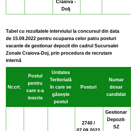
Craiova -
Dolj
Tabel cu rezultatele interviului la concursul din
data
de 15.09.2022 pentru ocuparea celor patru posturi
vacante de gestionar depozit din cadrul Sucursalei
Zonale Craiova-Doj, prin procedura de recrutare
intern
ă
Unitatea
Postul
Teritorială
Numar
pentru
Nr.crt.
în care se
Posturi
dosar
care s-a
găsește
candidat
inscris
postul
Gestionar
Depozit-
2740 /
SZ
07.09.2022