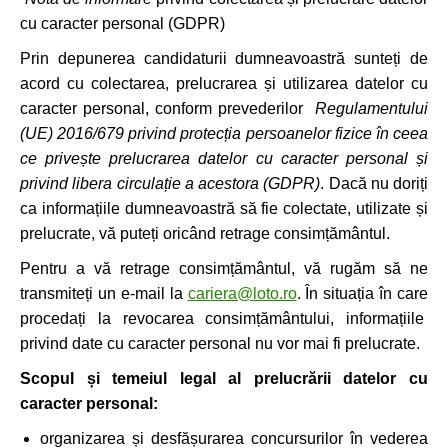
cu caracter personal (GDPR)
Prin depunerea candidaturii dumneavoastră sunteți de
acord cu colectarea, prelucrarea și utilizarea datelor cu
caracter personal, conform prevederilor
Regulamentului
(UE) 2016/679 privind protecția persoanelor fizice în ceea
ce privește prelucrarea datelor cu caracter personal și
privind libera circulație a acestora (GDPR)
. Dacă nu doriți
ca informațiile dumneavoastră să fie colectate, utilizate și
prelucrate, vă puteți oricând retrage consimțământul.
Pentru a vă retrage consimțământul, vă rugăm să ne
transmiteți un e-mail la
cariera@loto.ro
. În situația în care
procedați la revocarea consimțământului, informațiile
privind date cu caracter personal nu vor mai fi prelucrate.
Scopul și temeiul legal al prelucrării datelor cu
caracter personal:
organizarea și desfășurarea concursurilor în vederea