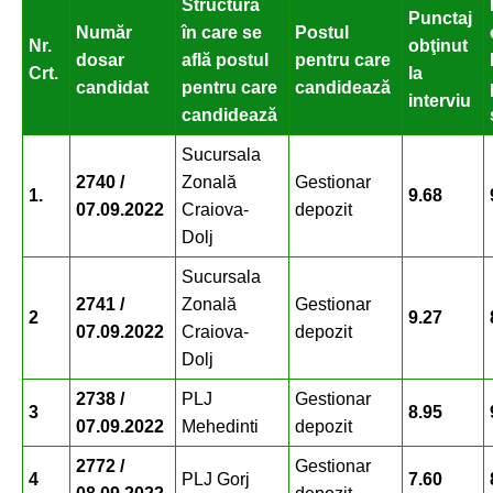
Structura
Punctaj
Număr
în care se
Postul
Nr.
obţinut
dosar
află postul
pentru care
Crt.
la
candidat
pentru care
candidează
interviu
candidează
Sucursala
2740 /
Zonală
Gestionar
1.
9.68
07.09.2022
Craiova-
depozit
Dolj
Sucursala
2741 /
Zonală
Gestionar
2
9.27
07.09.2022
Craiova-
depozit
Dolj
2738 /
PLJ
Gestionar
3
8.95
07.09.2022
Mehedinti
depozit
2772 /
Gestionar
4
PLJ Gorj
7.60