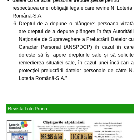
datele cu caracter personal trebuie șterse pentru
respectarea unei obligații legale care revine N. Loteria
Română-S.A.
Dreptul de a depune o plângere: persoana vizată
are dreptul de a depune plângere în fața Autorității
Naționale de Supraveghere a Prelucrării Datelor cu
Caracter Personal (ANSPDCP) în cazul în care
dorește să își apere drepturile sale și să solicite
remedierea situației sale, în cazul unei încălcări a
protecției prelucrării datelor personale de către N.
Loteria Română-S.A.”
Revista Loto Prono