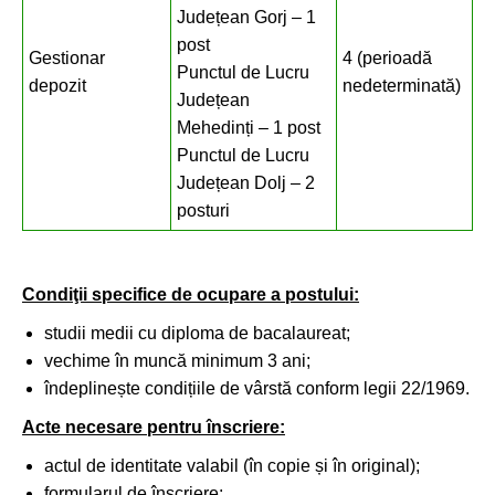
Județean Gorj – 1
post
Gestionar
4 (perioadă
Punctul de Lucru
depozit
nedeterminată)
Județean
Mehedinți – 1 post
Punctul de Lucru
Județean Dolj – 2
posturi
Condiţii specifice de ocupare a postului:
studii medii cu diploma de bacalaureat;
vechime în muncă minimum 3 ani;
îndeplinește condițiile de vârstă conform legii 22/1969.
Acte necesare pentru înscriere:
actul de identitate valabil (în copie și în original);
formularul de înscriere;