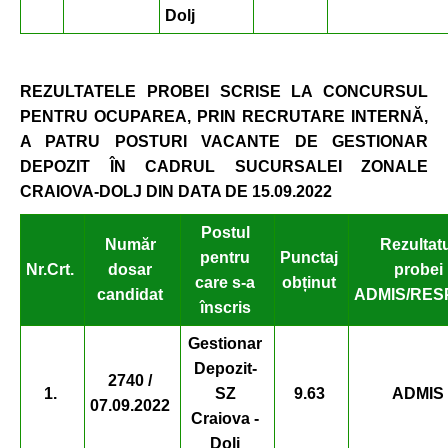
Dolj
REZULTATELE PROBEI SCRISE
LA CONCURSUL
PENTRU
OCUPAREA
, PRIN RECRUTARE INTERNĂ,
A PATRU POSTURI VACANTE DE GESTIONAR
DEPOZIT ÎN CADRUL SUCURSALEI ZONALE
CRAIOVA-DOLJ DIN DATA DE 15.09.2022
Postul
Număr
Rezultat
pentru
Punctaj
Nr.
Crt.
dosar
probei
care
s-a
obținut
candidat
ADMIS/RES
înscris
Gestionar
Depozit-
2740 /
1.
SZ
9.63
ADMIS
07.09.2022
Craiova -
Dolj