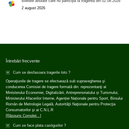
Biletele anulate care nu participa la tragerea din 02.08.2026
2 august 2026
Întrebări frecvente
Cum se desfasoara tragerile loto ?
Operaţiunile de tragere se efectuează sub supravegherea şi
conducerea Comisiei de tragere formată din: reprezentanţi ai
Ministerului Economiei, Digitalizării, Antreprenoriatului și Turismului,
Ministerului Afacerilor Interne, Agenției Naționale pentru Sport, Biroului
Român de Metrologie Legală, Autorităţii Naţionale pentru Protecţia
Consumatorilor şi ai C.N.L.R
[Răspuns Complet...]
Cum se face plata castigurilor ?