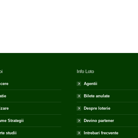
oi
Info Loto
cere
Agentii
atie
Bilete anulate
izare
Despre loterie
me Strategii
Devino partener
te studii
Intrebari frecvente