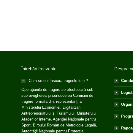
Întrebări frecvente
Despre n
Cum se desfasoara tragerile loto ?
Condu
Operaţiunile de tragere se efectuează sub
Legisl
supravegherea şi conducerea Comisiei de
tragere formată din: reprezentanţi ai
Organ
Ministerului Economiei, Digitalizării,
Antreprenoriatului și Turismului, Ministerului
Progra
Afacerilor Interne, Agenției Naționale pentru
Sport, Biroului Român de Metrologie Legală,
Rapoar
Autorităţii Naţionale pentru Protecţia