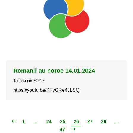
Romanii au noroc 14.01.2024
15 ianuarie 2024
https://youtu.be/KFvGRe4JLSQ
1
…
24
25
26
27
28
…
47