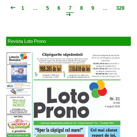
1
…
5
6
7
8
9
…
328
Revista Loto Prono