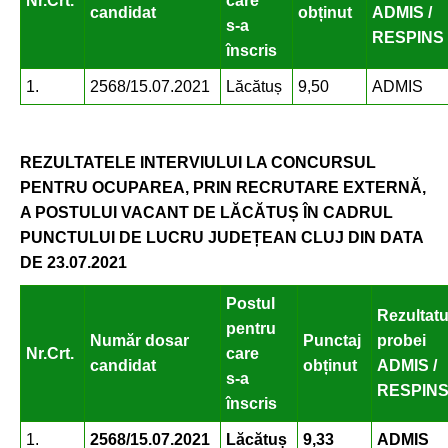
Nr.Crt.
care
candidat
obținut
ADMIS /
s-a
RESPINS
înscris
1.
2568/15.07.2021
Lăcătuș
9,50
ADMIS
REZULTATELE INTERVIULUI LA CONCURSUL
PENTRU OCUPAREA, PRIN RECRUTARE EXTERNĂ,
A POSTULUI VACANT DE LĂCĂTUȘ ÎN CADRUL
PUNCTULUI DE LUCRU JUDEȚEAN CLUJ DIN DATA
DE 23.07.2021
Postul
Rezultatu
pentru
Număr dosar
Punctaj
probei
Nr.Crt.
care
candidat
obținut
ADMIS /
s-a
RESPIN
înscris
1.
2568/15.07.2021
Lăcătuș
9,33
ADMIS