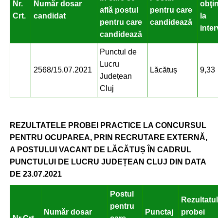
Nr.
Număr dosar
obţi
află postul
pentru care
Crt.
candidat
la
pentru care
candidează
inter
candidează
Punctul de
Lucru
2568/15.07.2021
Lăcătuș
9,33
Județean
Cluj
REZULTATELE PROBEI PRACTICE LA CONCURSUL
PENTRU OCUPAREA, PRIN RECRUTARE EXTERNĂ,
A POSTULUI VACANT DE LĂCĂTUȘ ÎN CADRUL
PUNCTULUI DE LUCRU JUDEȚEAN CLUJ DIN DATA
DE 23.07.2021
Postul
Rezultatul
pentru
Număr dosar
Punctaj
probei