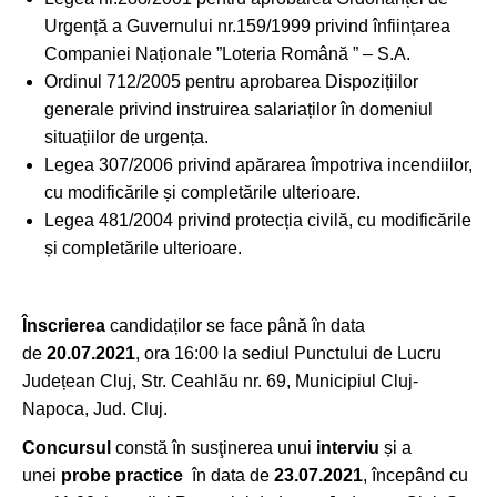
Urgență a Guvernului nr.159/1999 privind înființarea
Companiei Naționale ”Loteria Română ” – S.A.
Ordinul 712/2005 pentru aprobarea Dispozițiilor
generale privind instruirea salariaților în domeniul
situațiilor de urgența.
Legea 307/2006 privind apărarea împotriva incendiilor,
cu modificările și completările ulterioare.
Legea 481/2004 privind protecția civilă, cu modificările
și completările ulterioare.
Înscrierea
candidaților se face până în data
de
20.07.2021
, ora 16:00 la sediul Punctului de Lucru
Județean Cluj, Str. Ceahlău nr. 69, Municipiul Cluj-
Napoca, Jud. Cluj.
Concursul
constă în susţinerea unui
interviu
și a
unei
probe practice
în data de
23.07.2021
, începând cu