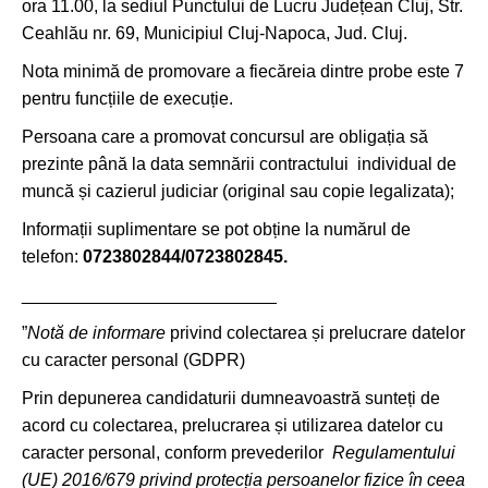
ora 11.00, la sediul Punctului de Lucru Județean Cluj, Str.
Ceahlău nr. 69, Municipiul Cluj-Napoca, Jud. Cluj.
Nota minimă de promovare a fiecăreia dintre probe este 7
pentru funcțiile de execuție.
Persoana care a promovat concursul are obligația să
prezinte până la data semnării contractului individual de
muncă și cazierul judiciar (original sau copie legalizata);
Informații suplimentare se pot obține la numărul de
telefon:
0723802844/0723802845.
__________________________
”
Notă de informare
privind colectarea și prelucrare datelor
cu caracter personal (GDPR)
Prin depunerea candidaturii dumneavoastră sunteți de
acord cu colectarea, prelucrarea și utilizarea datelor cu
caracter personal, conform prevederilor
Regulamentului
(UE) 2016/679 privind protecția persoanelor fizice în ceea