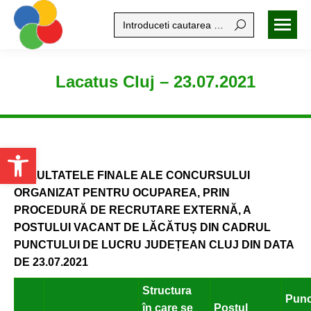
Search:
Lacatus Cluj – 23.07.2021
Open toolbar
REZULTATELE FINALE ALE CONCURSULUI
ORGANIZAT PENTRU OCUPAREA, PRIN
PROCEDURĂ DE RECRUTARE EXTERNĂ, A
POSTULUI VACANT DE LĂCĂTUȘ DIN CADRUL
PUNCTULUI DE LUCRU JUDEȚEAN CLUJ DIN DATA
DE 23.07.2021
Structura
Punc
în care se
Postul