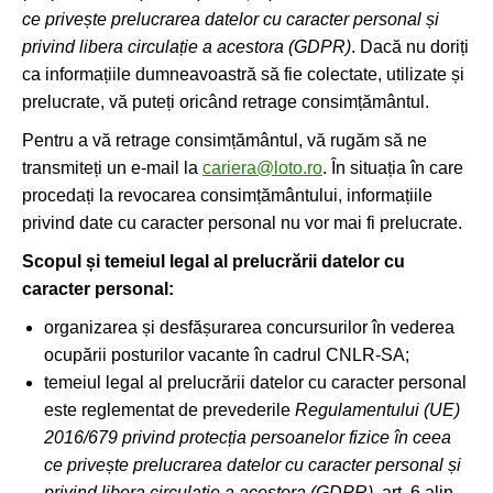
ce privește prelucrarea datelor cu caracter personal și
privind libera circulație a acestora (GDPR)
. Dacă nu doriți
ca informațiile dumneavoastră să fie colectate, utilizate și
prelucrate, vă puteți oricând retrage consimțământul.
Pentru a vă retrage consimțământul, vă rugăm să ne
transmiteți un e-mail la
cariera@loto.ro
. În situația în care
procedați la revocarea consimțământului, informațiile
privind date cu caracter personal nu vor mai fi prelucrate.
Scopul și temeiul legal al prelucrării datelor cu
caracter personal:
organizarea și desfășurarea concursurilor în vederea
ocupării posturilor vacante în cadrul CNLR-SA;
temeiul legal al prelucrării datelor cu caracter personal
este reglementat de prevederile
Regulamentului (UE)
2016/679 privind protecția persoanelor fizice în ceea
ce privește prelucrarea datelor cu caracter personal și
privind libera circulație a acestora (GDPR)
, art. 6 alin.