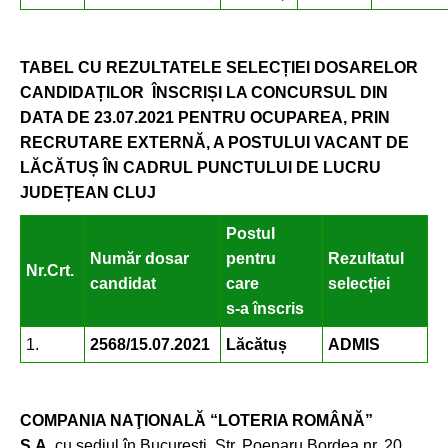
TABEL CU REZULTATELE SELECȚIEI DOSARELOR
CANDIDAȚILOR ÎNSCRIȘI LA CONCURSUL DIN
DATA DE 23.07.2021 PENTRU OCUPAREA, PRIN
RECRUTARE EXTERNĂ, A POSTULUI VACANT DE
LĂCĂTUȘ ÎN CADRUL PUNCTULUI DE LUCRU
JUDEȚEAN CLUJ
Postul
Număr dosar
pentru
Rezultatul
Nr.Crt.
candidat
care
selecției
s-a înscris
1.
2568/15.07.2021
Lăcătuș
ADMIS
COMPANIA NAŢIONALĂ “LOTERIA ROMÂNĂ”
S.A,
cu sediul în București, Str. Poenaru Bordea nr. 20,