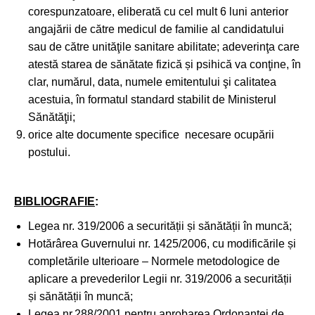
corespunzatoare, eliberată cu cel mult 6 luni anterior
angajării de către medicul de familie al candidatului
sau de către unităţile sanitare abilitate; adeverinţa care
atestă starea de sănătate fizică și psihică va conţine, în
clar, numărul, data, numele emitentului şi calitatea
acestuia, în formatul standard stabilit de Ministerul
Sănătăţii;
orice alte documente specifice necesare ocupării
postului.
BIBLIOGRAFIE
:
Legea nr. 319/2006 a securității și sănătății în muncă;
Hotărârea Guvernului nr. 1425/2006, cu modificările și
completările ulterioare – Normele metodologice de
aplicare a prevederilor Legii nr. 319/2006 a securității
și sănătății în muncă;
Legea nr.288/2001 pentru aprobarea Ordonanței de