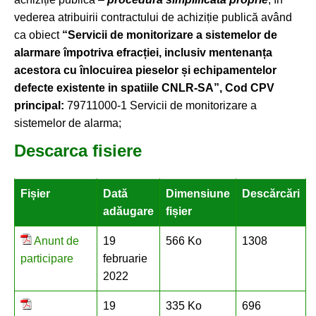
vederea atribuirii contractului de achiziție publică având
ca obiect
“
Servicii de monitorizare a sistemelor de
alarmare împotriva efracției, inclusiv mentenanța
acestora cu înlocuirea pieselor și echipamentelor
defecte existente in spatiile CNLR-SA”, Cod CPV
principal:
79711000-1 Servicii de monitorizare a
sistemelor de alarma;
Descarca fisiere
Fișier
Dată
Dimensiune
Descărcări
adăugare
fișier
Anunt de
19
566 Ko
1308
participare
februarie
2022
19
335 Ko
696