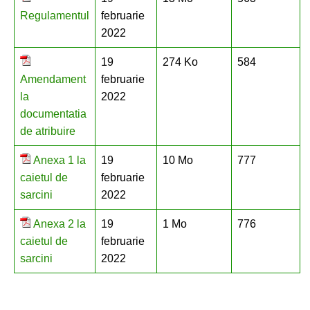
Regulamentul
februarie
2022
19
274 Ko
584
Amendament
februarie
la
2022
documentatia
de atribuire
Anexa 1 la
19
10 Mo
777
caietul de
februarie
sarcini
2022
Anexa 2 la
19
1 Mo
776
caietul de
februarie
sarcini
2022