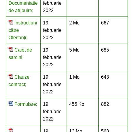
Documentatie
februarie
de atribuire;
2022
Instrucțiuni
19
2 Mo
667
către
februarie
Ofertanți;
2022
Caiet de
19
5 Mo
685
sarcini;
februarie
2022
Clauze
19
1 Mo
643
contract;
februarie
2022
Formulare;
19
455 Ko
882
februarie
2022
19
13 Mo
563