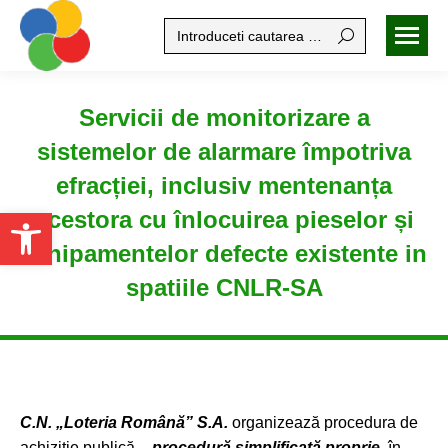
Search:
Servicii de monitorizare a
sistemelor de alarmare împotriva
efracției, inclusiv mentenanța
Open toolbar
acestora cu înlocuirea pieselor și
echipamentelor defecte existente in
spatiile CNLR-SA
C.N. „Loteria Română” S.A.
organizează procedura de
achiziție publică –
procedură simplificată proprie
, în