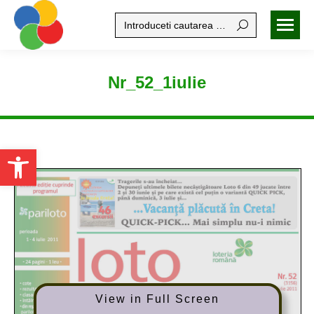
Search:
Nr_52_1iulie
Open toolbar
View in Full Screen