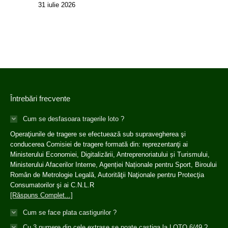
31 iulie 2026
Întrebări frecvente
Cum se desfasoara tragerile loto ?
Operaţiunile de tragere se efectuează sub supravegherea şi
conducerea Comisiei de tragere formată din: reprezentanţi ai
Ministerului Economiei, Digitalizării, Antreprenoriatului și Turismului,
Ministerului Afacerilor Interne, Agenției Naționale pentru Sport, Biroului
Român de Metrologie Legală, Autorităţii Naţionale pentru Protecţia
Consumatorilor şi ai C.N.L.R
[Răspuns Complet...]
Cum se face plata castigurilor ?
Cu 3 numere din cele extrase se poate castiga la LOTO 6/49 ?