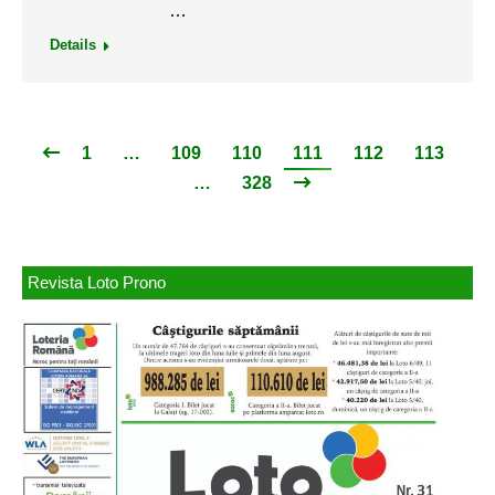
…
Details
1
…
109
110
111
112
113
…
328
Revista Loto Prono