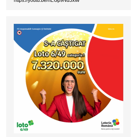
https://youtu.be/hEGp9Nd3xIw