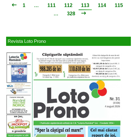
1
…
111
112
113
114
115
…
328
Revista Loto Prono