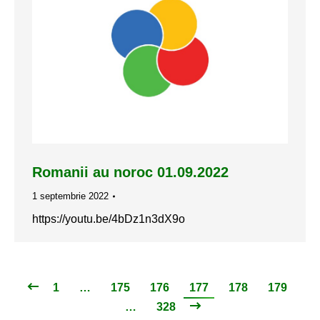
Romanii au noroc 01.09.2022
1 septembrie 2022
https://youtu.be/4bDz1n3dX9o
1
…
175
176
177
178
179
…
328