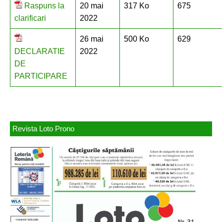
Raspuns la
20 mai
317 Ko
675
clarificari
2022
26 mai
500 Ko
629
DECLARATIE
2022
DE
PARTICIPARE
Revista Loto Prono