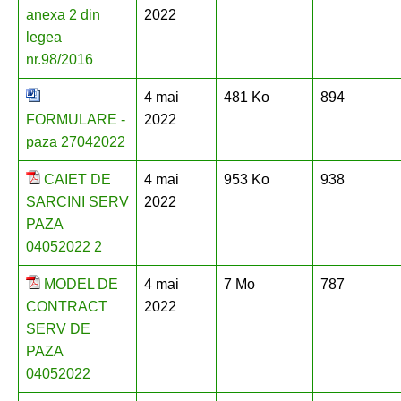
anexa 2 din
2022
legea
nr.98/2016
4 mai
481 Ko
894
FORMULARE -
2022
paza 27042022
CAIET DE
4 mai
953 Ko
938
SARCINI SERV
2022
PAZA
04052022 2
MODEL DE
4 mai
7 Mo
787
CONTRACT
2022
SERV DE
PAZA
04052022