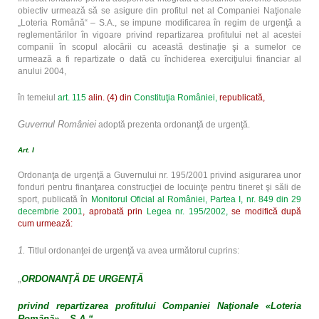
obiectiv urmează să se asigure din profitul net al Companiei Naţionale
„Loteria Română“ – S.A., se impune modificarea în regim de urgenţă a
reglementărilor în vigoare privind repartizarea profitului net al acestei
companii în scopul alocării cu această destinaţie şi a sumelor ce
urmează a fi repartizate o dată cu închiderea exerciţiului financiar al
anului 2004,
în temeiul
art. 115
alin. (4) din
Constituţia României,
republicată,
Guvernul României
adoptă prezenta ordonanţă de urgenţă.
Art. I
Ordonanţa de urgenţă a Guvernului nr. 195/2001 privind asigurarea unor
fonduri pentru finanţarea construcţiei de locuinţe pentru tineret şi săli de
sport, publicată în
Monitorul Oficial al României, Partea I, nr. 849 din 29
decembrie 2001
, aprobată prin
Legea nr. 195/2002,
se modifică după
cum urmează:
1.
Titlul ordonanţei de urgenţă va avea următorul cuprins:
„
ORDONANŢĂ DE URGENŢĂ
privind repartizarea profitului Companiei Naţionale «Loteria
Română» – S.A.“