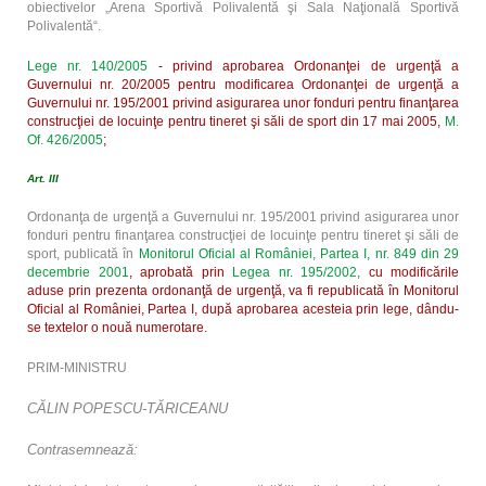
obiectivelor „Arena Sportivă Polivalentă şi Sala Naţională Sportivă
Polivalentă“.
Lege nr. 140/2005
- privind aprobarea Ordonanţei de urgenţă a
Guvernului nr. 20/2005 pentru modificarea Ordonanţei de urgenţă a
Guvernului nr. 195/2001 privind asigurarea unor fonduri pentru finanţarea
construcţiei de locuinţe pentru tineret şi săli de sport din
17 mai 2005
,
M.
Of. 426/2005
;
Art. III
Ordonanţa de urgenţă a Guvernului nr. 195/2001 privind asigurarea unor
fonduri pentru finanţarea construcţiei de locuinţe pentru tineret şi săli de
sport, publicată în
Monitorul Oficial al României, Partea I, nr. 849 din 29
decembrie 2001
, aprobată prin
Legea nr. 195/2002,
cu modificările
aduse prin prezenta ordonanţă de urgenţă, va fi republicată în Monitorul
Oficial al României, Partea I, după aprobarea acesteia prin lege, dându-
se textelor o nouă numerotare.
PRIM-MINISTRU
CĂLIN POPESCU-TĂRICEANU
Contrasemnează: