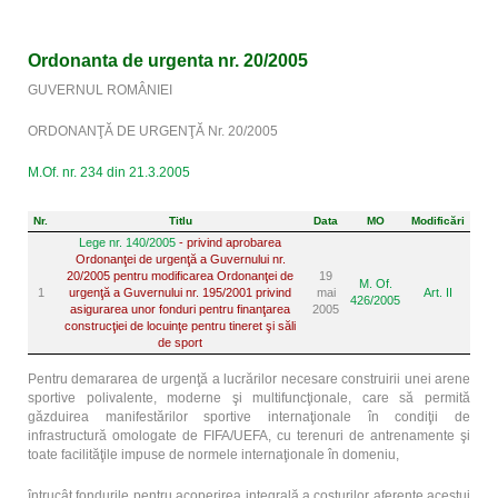
Ordonanta de urgenta nr. 20/2005
GUVERNUL ROMÂNIEI
ORDONANŢĂ DE URGENŢĂ
Nr. 20
/
2005
M.Of. nr. 234 din 21.3.2005
Nr.
Titlu
Data
MO
Modificări
Lege nr. 140/2005
- privind aprobarea
Ordonanţei de urgenţă a Guvernului nr.
20/2005 pentru modificarea Ordonanţei de
19
M. Of.
1
urgenţă a Guvernului nr. 195/2001 privind
mai
Art. II
426/2005
asigurarea unor fonduri pentru finanţarea
2005
construcţiei de locuinţe pentru tineret şi săli
de sport
Pentru demararea de urgenţă a lucrărilor necesare construirii unei arene
sportive polivalente, moderne şi multifuncţionale, care să permită
găzduirea manifestărilor sportive internaţionale în condiţii de
infrastructură omologate de FIFA/UEFA, cu terenuri de antrenamente şi
toate facilităţile impuse de normele internaţionale în domeniu,
întrucât fondurile pentru acoperirea integrală a costurilor aferente acestui