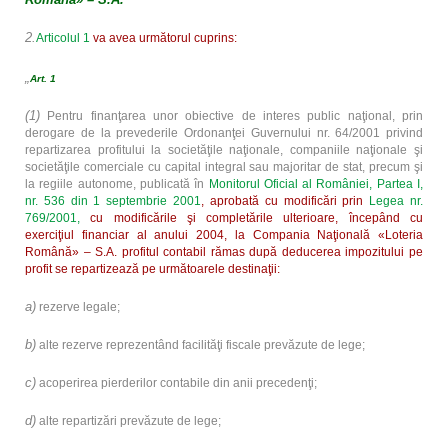
2.
Articolul 1
va avea următorul cuprins:
„
Art. 1
(1)
Pentru finanţarea unor obiective de interes public naţional, prin
derogare de la prevederile Ordonanţei Guvernului nr. 64/2001 privind
repartizarea profitului la societăţile naţionale, companiile naţionale şi
societăţile comerciale cu capital integral sau majoritar de stat, precum şi
la regiile autonome, publicată în
Monitorul Oficial al României, Partea I,
nr. 536 din 1 septembrie 2001
, aprobată cu modificări prin
Legea nr.
769/2001,
cu modificările şi completările ulterioare, începând cu
exerciţiul financiar al anului 2004, la Compania Naţională «Loteria
Română» – S.A. profitul contabil rămas după deducerea impozitului pe
profit se repartizează pe următoarele destinaţii:
a)
rezerve legale;
b)
alte rezerve reprezentând facilităţi fiscale prevăzute de lege;
c)
acoperirea pierderilor contabile din anii precedenţi;
d)
alte repartizări prevăzute de lege;