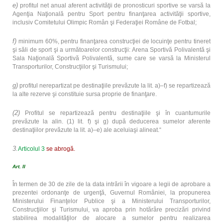
e)
profitul net anual aferent activităţii de pronosticuri sportive se varsă la
Agenţia Naţională pentru Sport pentru finanţarea activităţii sportive,
inclusiv Comitetului Olimpic Român şi Federaţiei Române de Fotbal;
f)
minimum 60%, pentru finanţarea construcţiei de locuinţe pentru tineret
şi săli de sport şi a următoarelor construcţii: Arena Sportivă Polivalentă şi
Sala Naţională Sportivă Polivalentă, sume care se varsă la Ministerul
Transporturilor, Construcţiilor şi Turismului;
g)
profitul nerepartizat pe destinaţiile prevăzute la lit. a)–f) se repartizează
la alte rezerve şi constituie sursa proprie de finanţare.
(2)
Profitul se repartizează pentru destinaţiile şi în cuantumurile
prevăzute la alin. (1) lit. f) şi g) după deducerea sumelor aferente
destinaţiilor prevăzute la lit. a)–e) ale aceluiaşi alineat.“
3.
Articolul 3
se abrogă.
Art. II
În termen de 30 de zile de la data intrării în vigoare a legii de aprobare a
prezentei ordonanţe de urgenţă, Guvernul României, la propunerea
Ministerului Finanţelor Publice şi a Ministerului Transporturilor,
Construcţiilor şi Turismului, va aproba prin hotărâre precizări privind
stabilirea modalităţilor de alocare a sumelor pentru realizarea