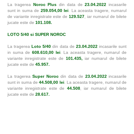
La tragerea
Noroc Plus
din data de
23.04.2022
incasarile
sunt in suma de
259.054,00
lei
. La aceasta tragere, numarul
de variante inregistrate este de
129.527
, iar numarul de bilete
jucate este de
101.108.
LOTO 5/40 si SUPER NOROC
La tragerea
Loto 5/40
din data de
23.04.2022
incasarile sunt
in suma de
608.610,00
lei
.
La aceasta tragere, numarul de
variante inregistrate este de
101.435,
iar numarul de bilete
jucate este de
45.957.
La tragerea
Super Noroc
din data de
23.04.2022
incasarile
sunt in suma de
44.508,00
lei
. La aceasta tragere, numarul de
variante inregistrate este de
44.508
,
iar numarul de bilete
jucate este de
28.617.